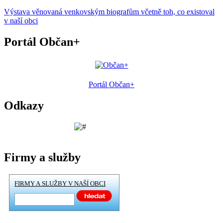
Výstava věnovaná venkovským biografům včetně toh, co existoval
v naší obci
Portál Občan+
Portál Občan+
Odkazy
Firmy a služby
FIRMY A SLUŽBY V NAŠÍ OBCI