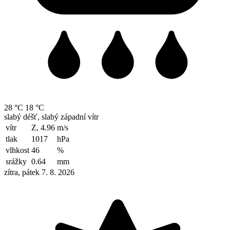
28 °C
18 °C
slabý déšť, slabý západní vítr
vítr
Z, 4.96
m/s
tlak
1017
hPa
vlhkost
46
%
srážky
0.64
mm
zítra, pátek 7. 8. 2026