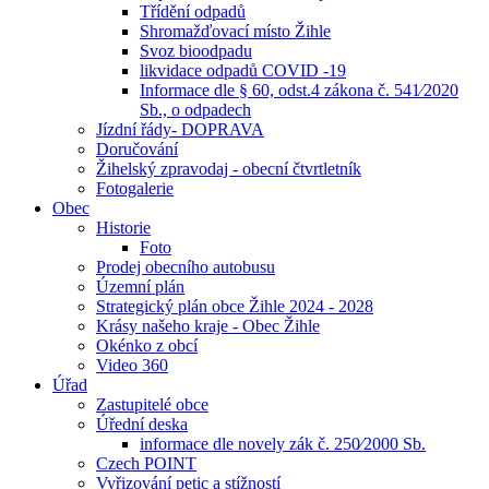
Třídění odpadů
Shromažďovací místo Žihle
Svoz bioodpadu
likvidace odpadů COVID -19
Informace dle § 60, odst.4 zákona č. 541⁄2020
Sb., o odpadech
Jízdní řády- DOPRAVA
Doručování
Žihelský zpravodaj - obecní čtvrtletník
Fotogalerie
Obec
Historie
Foto
Prodej obecního autobusu
Územní plán
Strategický plán obce Žihle 2024 - 2028
Krásy našeho kraje - Obec Žihle
Okénko z obcí
Video 360
Úřad
Zastupitelé obce
Úřední deska
informace dle novely zák č. 250⁄2000 Sb.
Czech POINT
Vyřizování petic a stížností