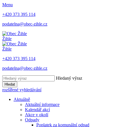
Menu
+420 373 395 114
podatelna@obec-zihle.cz
Žihle
Žihle
+420 373 395 114
podatelna@obec-zihle.cz
Hledaný výraz
Hledat
rozšířené vyhledávání
Aktuálně
Aktuální informace
Kalendář akcí
Akce v okolí
Odpady
Poplatek za komunální odpad