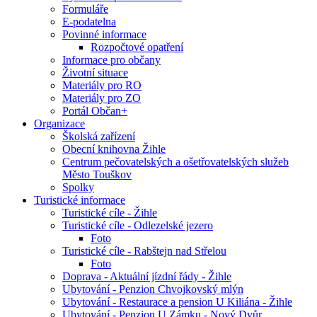
Formuláře
E-podatelna
Povinné informace
Rozpočtové opatření
Informace pro občany
Životní situace
Materiály pro RO
Materiály pro ZO
Portál Občan+
Organizace
Školská zařízení
Obecní knihovna Žihle
Centrum pečovatelských a ošetřovatelských služeb
Město Touškov
Spolky
Turistické informace
Turistické cíle - Žihle
Turistické cíle - Odlezelské jezero
Foto
Turistické cíle - Rabštejn nad Střelou
Foto
Doprava - Aktuální jízdní řády - Žihle
Ubytování - Penzion Chvojkovský mlýn
Ubytování - Restaurace a pension U Kiliána - Žihle
Ubytování - Penzion U Zámku - Nový Dvůr