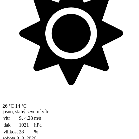
26 °C
14 °C
jasno, slabý severní vítr
vítr
S, 4.28
m/s
tlak
1021
hPa
vlhkost
28
%
sobota 8. 8. 2026