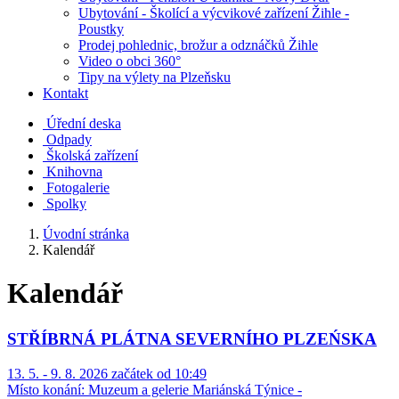
Ubytování - Školící a výcvikové zařízení Žihle -
Poustky
Prodej pohlednic, brožur a odznáčků Žihle
Video o obci 360°
Tipy na výlety na Plzeňsku
Kontakt
Úřední deska
Odpady
Školská zařízení
Knihovna
Fotogalerie
Spolky
Úvodní stránka
Kalendář
Kalendář
STŘÍBRNÁ PLÁTNA SEVERNÍHO PLZEŃSKA
13. 5. - 9. 8. 2026 začátek od 10:49
Místo konání:
Muzeum a gelerie Mariánská Týnice -