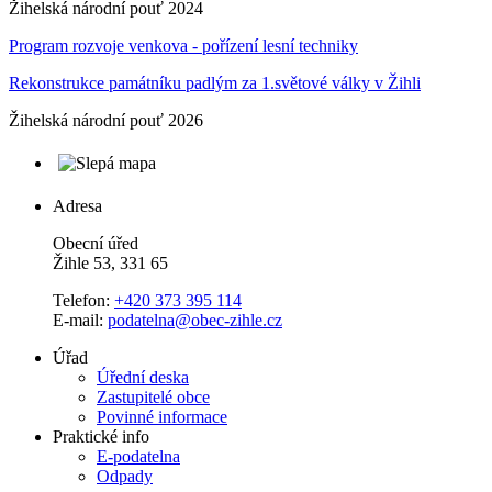
Žihelská národní pouť 2024
Program rozvoje venkova - pořízení lesní techniky
Rekonstrukce památníku padlým za 1.světové války v Žihli
Žihelská národní pouť 2026
Adresa
Obecní úřed
Žihle 53, 331 65
Telefon:
+420 373 395 114
E-mail:
podatelna@obec-zihle.cz
Úřad
Úřední deska
Zastupitelé obce
Povinné informace
Praktické info
E-podatelna
Odpady