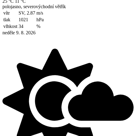
25 °C
11 °C
polojasno, severovýchodní větřík
vítr
SV, 2.87
m/s
tlak
1021
hPa
vlhkost
34
%
neděle 9. 8. 2026