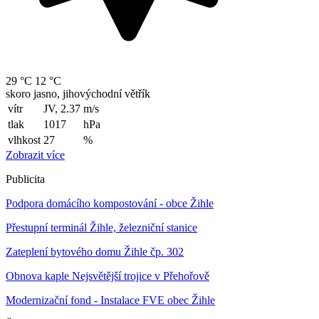
29 °C
12 °C
skoro jasno, jihovýchodní větřík
vítr
JV, 2.37
m/s
tlak
1017
hPa
vlhkost
27
%
Zobrazit více
Publicita
Podpora domácího kompostování - obce Žihle
Přestupní terminál Žihle, železniční stanice
Zateplení bytového domu Žihle čp. 302
Obnova kaple Nejsvětější trojice v Přehořově
Modernizační fond - Instalace FVE obec Žihle