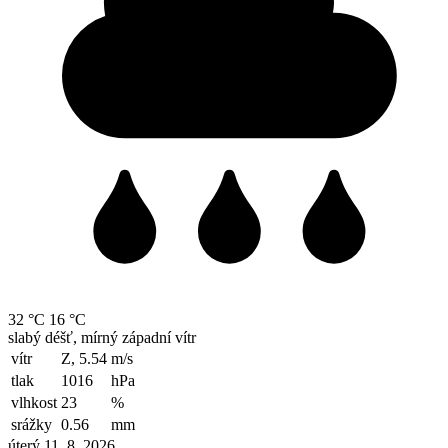
32 °C
16 °C
slabý déšť, mírný západní vítr
vítr
Z, 5.54
m/s
tlak
1016
hPa
vlhkost
23
%
srážky
0.56
mm
úterý 11. 8. 2026