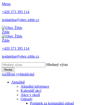
Menu
+420 373 395 114
podatelna@obec-zihle.cz
Žihle
Žihle
+420 373 395 114
podatelna@obec-zihle.cz
Hledaný výraz
Hledat
rozšířené vyhledávání
Aktuálně
Aktuální informace
Kalendář akcí
Akce v okolí
Odpady
Poplatek za komunální odpad