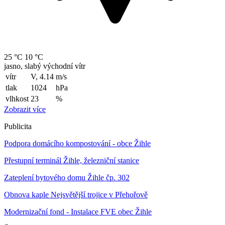
25 °C
10 °C
jasno, slabý východní vítr
vítr
V, 4.14
m/s
tlak
1024
hPa
vlhkost
23
%
Zobrazit více
Publicita
Podpora domácího kompostování - obce Žihle
Přestupní terminál Žihle, železniční stanice
Zateplení bytového domu Žihle čp. 302
Obnova kaple Nejsvětější trojice v Přehořově
Modernizační fond - Instalace FVE obec Žihle