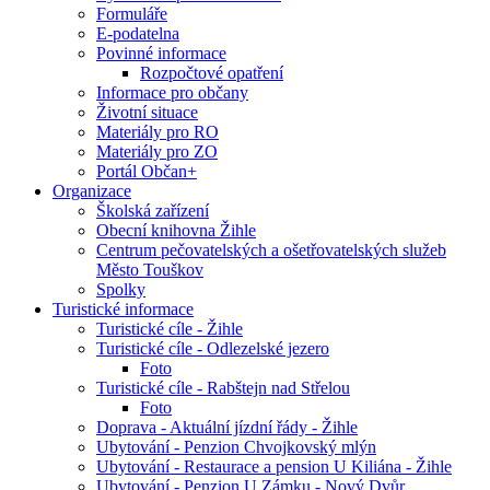
Formuláře
E-podatelna
Povinné informace
Rozpočtové opatření
Informace pro občany
Životní situace
Materiály pro RO
Materiály pro ZO
Portál Občan+
Organizace
Školská zařízení
Obecní knihovna Žihle
Centrum pečovatelských a ošetřovatelských služeb
Město Touškov
Spolky
Turistické informace
Turistické cíle - Žihle
Turistické cíle - Odlezelské jezero
Foto
Turistické cíle - Rabštejn nad Střelou
Foto
Doprava - Aktuální jízdní řády - Žihle
Ubytování - Penzion Chvojkovský mlýn
Ubytování - Restaurace a pension U Kiliána - Žihle
Ubytování - Penzion U Zámku - Nový Dvůr