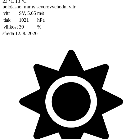
23 °C
13 °C
polojasno, mírný severovýchodní vítr
vítr
SV, 5.65
m/s
tlak
1021
hPa
vlhkost
39
%
středa 12. 8. 2026