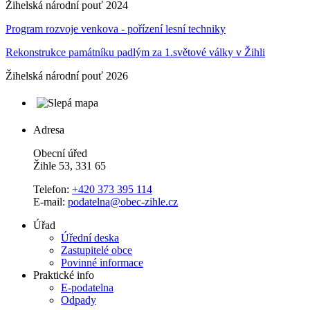
Žihelská národní pouť 2024
Program rozvoje venkova - pořízení lesní techniky
Rekonstrukce památníku padlým za 1.světové války v Žihli
Žihelská národní pouť 2026
Adresa
Obecní úřed
Žihle 53, 331 65
Telefon:
+420 373 395 114
E-mail:
podatelna@obec-zihle.cz
Úřad
Úřední deska
Zastupitelé obce
Povinné informace
Praktické info
E-podatelna
Odpady