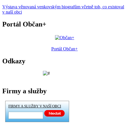
Výstava věnovaná venkovským biografům včetně toh, co existoval
v naší obci
Portál Občan+
Portál Občan+
Odkazy
Firmy a služby
FIRMY A SLUŽBY V NAŠÍ OBCI