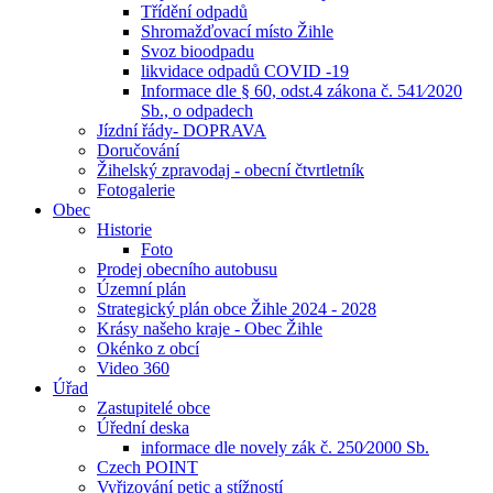
Třídění odpadů
Shromažďovací místo Žihle
Svoz bioodpadu
likvidace odpadů COVID -19
Informace dle § 60, odst.4 zákona č. 541⁄2020
Sb., o odpadech
Jízdní řády- DOPRAVA
Doručování
Žihelský zpravodaj - obecní čtvrtletník
Fotogalerie
Obec
Historie
Foto
Prodej obecního autobusu
Územní plán
Strategický plán obce Žihle 2024 - 2028
Krásy našeho kraje - Obec Žihle
Okénko z obcí
Video 360
Úřad
Zastupitelé obce
Úřední deska
informace dle novely zák č. 250⁄2000 Sb.
Czech POINT
Vyřizování petic a stížností