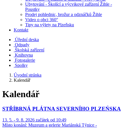
Ubytování - Školící a výcvikové zařízení Žihle -
Poustky
Prodej pohlednic, brožur a odznáčků Žihle
Video o obci 360°
Tipy na výlety na Plzeňsku
Kontakt
Úřední deska
Odpady
Školská zařízení
Knihovna
Fotogalerie
Spolky
Úvodní stránka
Kalendář
Kalendář
STŘÍBRNÁ PLÁTNA SEVERNÍHO PLZEŃSKA
13. 5. - 9. 8. 2026 začátek od 10:49
Místo konání:
Muzeum a gelerie Mariánská Týnice -