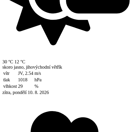
30 °C
12 °C
skoro jasno, jihovýchodní větřík
vítr
JV, 2.54
m/s
tlak
1018
hPa
vlhkost
29
%
zítra, pondělí 10. 8. 2026