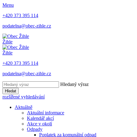
Menu
+420 373 395 114
podatelna@obec-zihle.cz
Žihle
Žihle
+420 373 395 114
podatelna@obec-zihle.cz
Hledaný výraz
Hledat
rozšířené vyhledávání
Aktuálně
Aktuální informace
Kalendář akcí
Akce v okolí
Odpady
Poplatek za komunální odpad