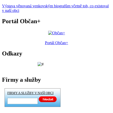
Výstava věnovaná venkovským biografům včetně toh, co existoval
v naší obci
Portál Občan+
Portál Občan+
Odkazy
Firmy a služby
FIRMY A SLUŽBY V NAŠÍ OBCI