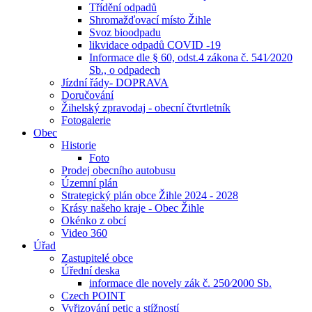
Třídění odpadů
Shromažďovací místo Žihle
Svoz bioodpadu
likvidace odpadů COVID -19
Informace dle § 60, odst.4 zákona č. 541⁄2020
Sb., o odpadech
Jízdní řády- DOPRAVA
Doručování
Žihelský zpravodaj - obecní čtvrtletník
Fotogalerie
Obec
Historie
Foto
Prodej obecního autobusu
Územní plán
Strategický plán obce Žihle 2024 - 2028
Krásy našeho kraje - Obec Žihle
Okénko z obcí
Video 360
Úřad
Zastupitelé obce
Úřední deska
informace dle novely zák č. 250⁄2000 Sb.
Czech POINT
Vyřizování petic a stížností