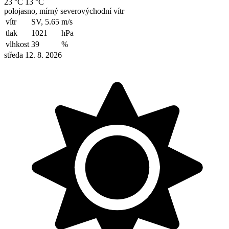
23 °C
13 °C
polojasno, mírný severovýchodní vítr
vítr
SV, 5.65
m/s
tlak
1021
hPa
vlhkost
39
%
středa 12. 8. 2026