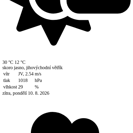
30 °C
12 °C
skoro jasno, jihovýchodní větřík
vítr
JV, 2.54
m/s
tlak
1018
hPa
vlhkost
29
%
zítra, pondělí 10. 8. 2026