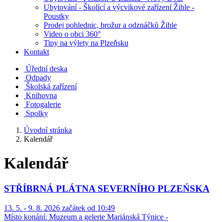
Ubytování - Školící a výcvikové zařízení Žihle -
Poustky
Prodej pohlednic, brožur a odznáčků Žihle
Video o obci 360°
Tipy na výlety na Plzeňsku
Kontakt
Úřední deska
Odpady
Školská zařízení
Knihovna
Fotogalerie
Spolky
Úvodní stránka
Kalendář
Kalendář
STŘÍBRNÁ PLÁTNA SEVERNÍHO PLZEŃSKA
13. 5. - 9. 8. 2026 začátek od 10:49
Místo konání:
Muzeum a gelerie Mariánská Týnice -