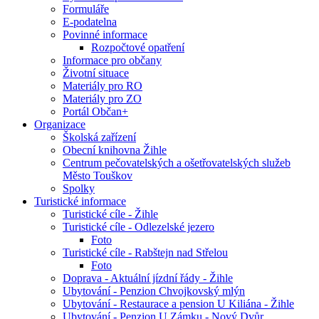
Formuláře
E-podatelna
Povinné informace
Rozpočtové opatření
Informace pro občany
Životní situace
Materiály pro RO
Materiály pro ZO
Portál Občan+
Organizace
Školská zařízení
Obecní knihovna Žihle
Centrum pečovatelských a ošetřovatelských služeb
Město Touškov
Spolky
Turistické informace
Turistické cíle - Žihle
Turistické cíle - Odlezelské jezero
Foto
Turistické cíle - Rabštejn nad Střelou
Foto
Doprava - Aktuální jízdní řády - Žihle
Ubytování - Penzion Chvojkovský mlýn
Ubytování - Restaurace a pension U Kiliána - Žihle
Ubytování - Penzion U Zámku - Nový Dvůr