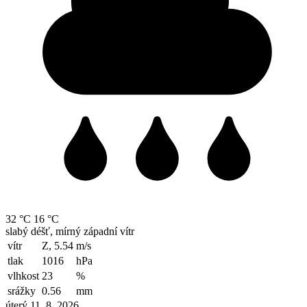
32 °C
16 °C
slabý déšť, mírný západní vítr
vítr
Z, 5.54
m/s
tlak
1016
hPa
vlhkost
23
%
srážky
0.56
mm
úterý 11. 8. 2026