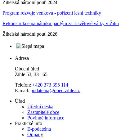
Žihelská národní pouť 2024
Program rozvoje venkova - pořízení lesní techniky
Rekonstrukce památníku padlým za 1.světové války v Žihli
Žihelská národní pouť 2026
Adresa
Obecní úřed
Žihle 53, 331 65
Telefon:
+420 373 395 114
E-mail:
podatelna@obec-zihle.cz
Úřad
Úřední deska
Zastupitelé obce
Povinné informace
Praktické info
E-podatelna
Odpady