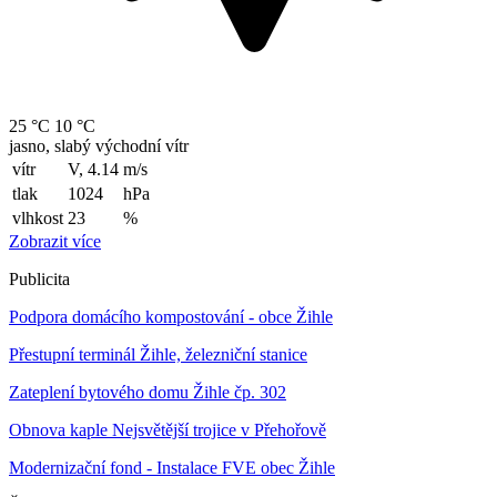
25 °C
10 °C
jasno, slabý východní vítr
vítr
V, 4.14
m/s
tlak
1024
hPa
vlhkost
23
%
Zobrazit více
Publicita
Podpora domácího kompostování - obce Žihle
Přestupní terminál Žihle, železniční stanice
Zateplení bytového domu Žihle čp. 302
Obnova kaple Nejsvětější trojice v Přehořově
Modernizační fond - Instalace FVE obec Žihle