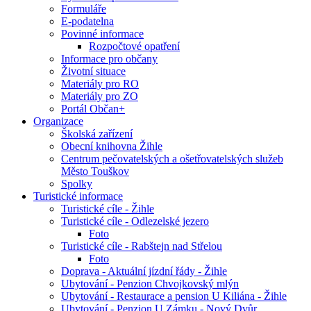
Formuláře
E-podatelna
Povinné informace
Rozpočtové opatření
Informace pro občany
Životní situace
Materiály pro RO
Materiály pro ZO
Portál Občan+
Organizace
Školská zařízení
Obecní knihovna Žihle
Centrum pečovatelských a ošetřovatelských služeb
Město Touškov
Spolky
Turistické informace
Turistické cíle - Žihle
Turistické cíle - Odlezelské jezero
Foto
Turistické cíle - Rabštejn nad Střelou
Foto
Doprava - Aktuální jízdní řády - Žihle
Ubytování - Penzion Chvojkovský mlýn
Ubytování - Restaurace a pension U Kiliána - Žihle
Ubytování - Penzion U Zámku - Nový Dvůr