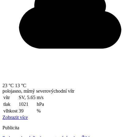
23 °C
13 °C
polojasno, mírný severovýchodní vítr
vítr
SV, 5.65
m/s
tlak
1021
hPa
vlhkost
39
%
Zobrazit více
Publicita