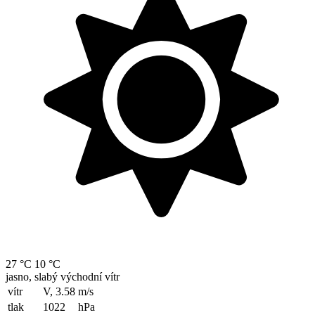
27 °C
10 °C
jasno, slabý východní vítr
vítr
V, 3.58
m/s
tlak
1022
hPa