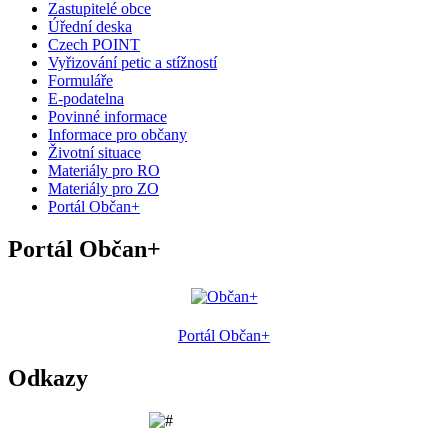
Zastupitelé obce
Úřední deska
Czech POINT
Vyřizování petic a stížností
Formuláře
E-podatelna
Povinné informace
Informace pro občany
Životní situace
Materiály pro RO
Materiály pro ZO
Portál Občan+
Portál Občan+
Portál Občan+
Odkazy