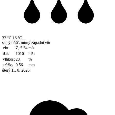
32 °C
16 °C
slabý déšť, mírný západní vítr
vítr
Z, 5.54
m/s
tlak
1016
hPa
vlhkost
23
%
srážky
0.56
mm
úterý 11. 8. 2026