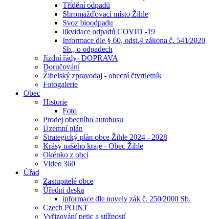
Třídění odpadů
Shromažďovací místo Žihle
Svoz bioodpadu
likvidace odpadů COVID -19
Informace dle § 60, odst.4 zákona č. 541⁄2020
Sb., o odpadech
Jízdní řády- DOPRAVA
Doručování
Žihelský zpravodaj - obecní čtvrtletník
Fotogalerie
Obec
Historie
Foto
Prodej obecního autobusu
Územní plán
Strategický plán obce Žihle 2024 - 2028
Krásy našeho kraje - Obec Žihle
Okénko z obcí
Video 360
Úřad
Zastupitelé obce
Úřední deska
informace dle novely zák č. 250⁄2000 Sb.
Czech POINT
Vyřizování petic a stížností