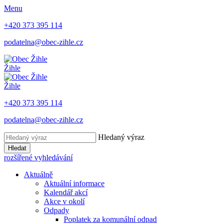
Menu
+420 373 395 114
podatelna@obec-zihle.cz
Žihle
Žihle
+420 373 395 114
podatelna@obec-zihle.cz
Hledaný výraz
Hledat
rozšířené vyhledávání
Aktuálně
Aktuální informace
Kalendář akcí
Akce v okolí
Odpady
Poplatek za komunální odpad