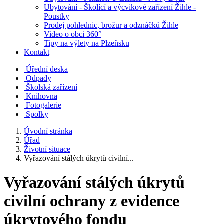
Ubytování - Školící a výcvikové zařízení Žihle -
Poustky
Prodej pohlednic, brožur a odznáčků Žihle
Video o obci 360°
Tipy na výlety na Plzeňsku
Kontakt
Úřední deska
Odpady
Školská zařízení
Knihovna
Fotogalerie
Spolky
Úvodní stránka
Úřad
Životní situace
Vyřazování stálých úkrytů civilní...
Vyřazování stálých úkrytů
civilní ochrany z evidence
úkrytového fondu