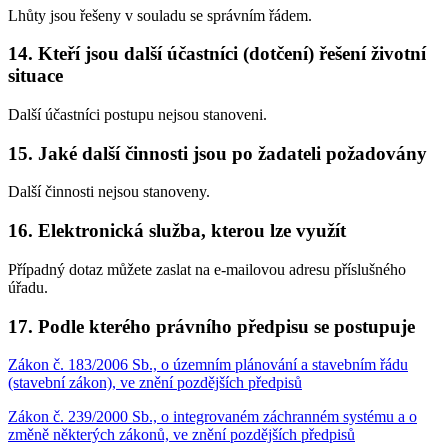
Lhůty jsou řešeny v souladu se správním řádem.
14. Kteří jsou další účastníci (dotčení) řešení životní
situace
Další účastníci postupu nejsou stanoveni.
15. Jaké další činnosti jsou po žadateli požadovány
Další činnosti nejsou stanoveny.
16. Elektronická služba, kterou lze využít
Případný dotaz můžete zaslat na e-mailovou adresu příslušného
úřadu.
17. Podle kterého právního předpisu se postupuje
Zákon č. 183/2006 Sb., o územním plánování a stavebním řádu
(stavební zákon), ve znění pozdějších předpisů
Zákon č. 239/2000 Sb., o integrovaném záchranném systému a o
změně některých zákonů, ve znění pozdějších předpisů