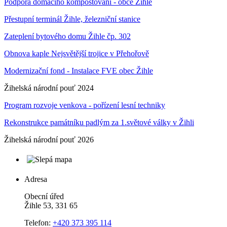
Podpora domácího kompostování - obce Žihle
Přestupní terminál Žihle, železniční stanice
Zateplení bytového domu Žihle čp. 302
Obnova kaple Nejsvětější trojice v Přehořově
Modernizační fond - Instalace FVE obec Žihle
Žihelská národní pouť 2024
Program rozvoje venkova - pořízení lesní techniky
Rekonstrukce památníku padlým za 1.světové války v Žihli
Žihelská národní pouť 2026
Adresa
Obecní úřed
Žihle 53, 331 65
Telefon:
+420 373 395 114