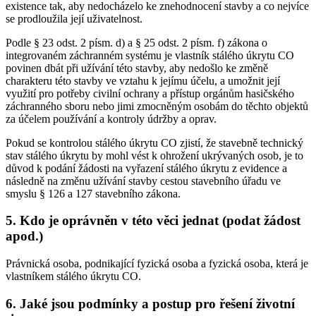
existence tak, aby nedocházelo ke znehodnocení stavby a co nejvíce
se prodloužila její uživatelnost.
Podle § 23 odst. 2 písm. d) a § 25 odst. 2 písm. f) zákona o
integrovaném záchranném systému je vlastník stálého úkrytu CO
povinen dbát při užívání této stavby, aby nedošlo ke změně
charakteru této stavby ve vztahu k jejímu účelu, a umožnit její
využití pro potřeby civilní ochrany a přístup orgánům hasičského
záchranného sboru nebo jimi zmocněným osobám do těchto objektů
za účelem používání a kontroly údržby a oprav.
Pokud se kontrolou stálého úkrytu CO zjistí, že stavebně technický
stav stálého úkrytu by mohl vést k ohrožení ukrývaných osob, je to
důvod k podání žádosti na vyřazení stálého úkrytu z evidence a
následně na změnu užívání stavby cestou stavebního úřadu ve
smyslu § 126 a 127 stavebního zákona.
5. Kdo je oprávněn v této věci jednat (podat žádost
apod.)
Právnická osoba, podnikající fyzická osoba a fyzická osoba, která je
vlastníkem stálého úkrytu CO.
6. Jaké jsou podmínky a postup pro řešení životní