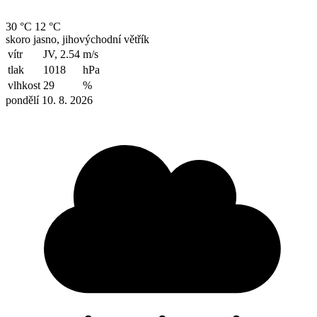
30 °C
12 °C
skoro jasno, jihovýchodní větřík
vítr
JV, 2.54
m/s
tlak
1018
hPa
vlhkost
29
%
pondělí 10. 8. 2026