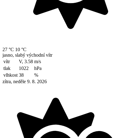
27 °C
10 °C
jasno, slabý východní vítr
vítr
V, 3.58
m/s
tlak
1022
hPa
vlhkost
38
%
zítra, neděle 9. 8. 2026