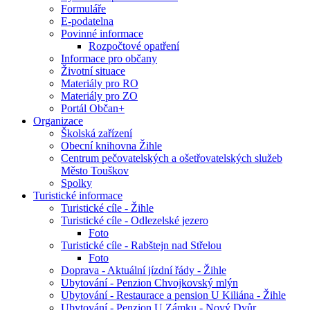
Formuláře
E-podatelna
Povinné informace
Rozpočtové opatření
Informace pro občany
Životní situace
Materiály pro RO
Materiály pro ZO
Portál Občan+
Organizace
Školská zařízení
Obecní knihovna Žihle
Centrum pečovatelských a ošetřovatelských služeb
Město Touškov
Spolky
Turistické informace
Turistické cíle - Žihle
Turistické cíle - Odlezelské jezero
Foto
Turistické cíle - Rabštejn nad Střelou
Foto
Doprava - Aktuální jízdní řády - Žihle
Ubytování - Penzion Chvojkovský mlýn
Ubytování - Restaurace a pension U Kiliána - Žihle
Ubytování - Penzion U Zámku - Nový Dvůr