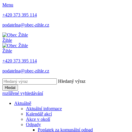
Menu
+420 373 395 114
podatelna@obec-zihle.cz
Žihle
Žihle
+420 373 395 114
podatelna@obec-zihle.cz
Hledaný výraz
Hledat
rozšířené vyhledávání
Aktuálně
Aktuální informace
Kalendář akcí
Akce v okolí
Odpady
Poplatek za komunální odpad