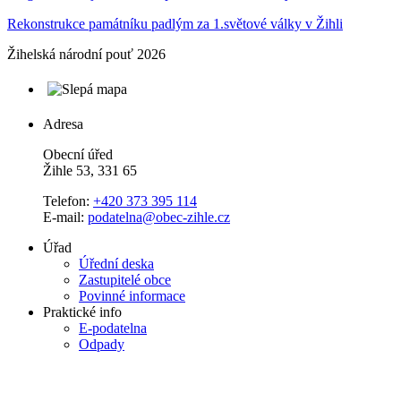
Rekonstrukce památníku padlým za 1.světové války v Žihli
Žihelská národní pouť 2026
Adresa
Obecní úřed
Žihle 53, 331 65
Telefon:
+420 373 395 114
E-mail:
podatelna@obec-zihle.cz
Úřad
Úřední deska
Zastupitelé obce
Povinné informace
Praktické info
E-podatelna
Odpady