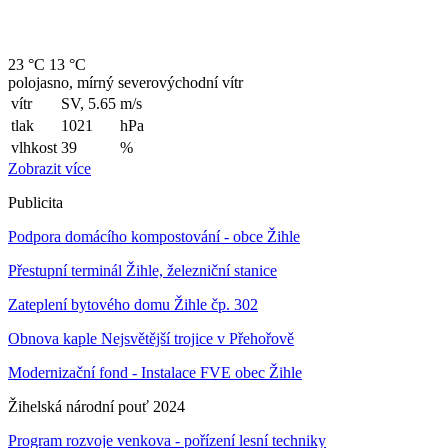
23 °C
13 °C
polojasno, mírný severovýchodní vítr
vítr
SV, 5.65
m/s
tlak
1021
hPa
vlhkost
39
%
Zobrazit více
Publicita
Podpora domácího kompostování - obce Žihle
Přestupní terminál Žihle, železniční stanice
Zateplení bytového domu Žihle čp. 302
Obnova kaple Nejsvětější trojice v Přehořově
Modernizační fond - Instalace FVE obec Žihle
Žihelská národní pouť 2024
Program rozvoje venkova - pořízení lesní techniky