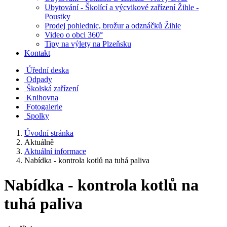
Ubytování - Školící a výcvikové zařízení Žihle -
Poustky
Prodej pohlednic, brožur a odznáčků Žihle
Video o obci 360°
Tipy na výlety na Plzeňsku
Kontakt
Úřední deska
Odpady
Školská zařízení
Knihovna
Fotogalerie
Spolky
Úvodní stránka
Aktuálně
Aktuální informace
Nabídka - kontrola kotlů na tuhá paliva
Nabídka - kontrola kotlů na
tuhá paliva