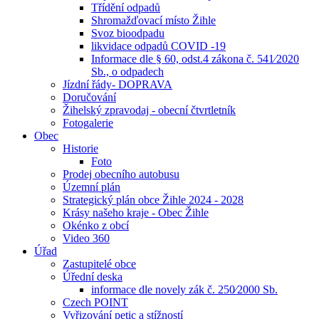
Třídění odpadů
Shromažďovací místo Žihle
Svoz bioodpadu
likvidace odpadů COVID -19
Informace dle § 60, odst.4 zákona č. 541⁄2020
Sb., o odpadech
Jízdní řády- DOPRAVA
Doručování
Žihelský zpravodaj - obecní čtvrtletník
Fotogalerie
Obec
Historie
Foto
Prodej obecního autobusu
Územní plán
Strategický plán obce Žihle 2024 - 2028
Krásy našeho kraje - Obec Žihle
Okénko z obcí
Video 360
Úřad
Zastupitelé obce
Úřední deska
informace dle novely zák č. 250⁄2000 Sb.
Czech POINT
Vyřizování petic a stížností