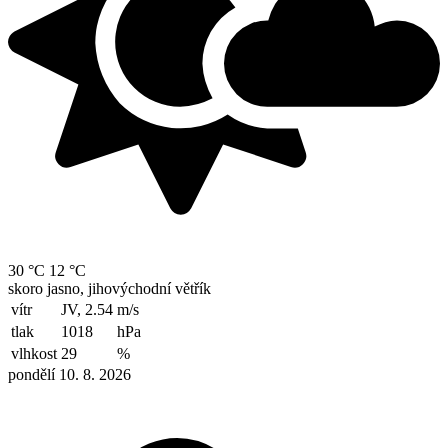
30 °C
12 °C
skoro jasno, jihovýchodní větřík
vítr
JV, 2.54
m/s
tlak
1018
hPa
vlhkost
29
%
pondělí 10. 8. 2026