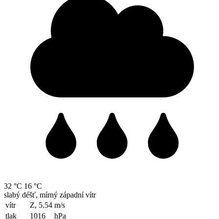
32 °C
16 °C
slabý déšť, mírný západní vítr
vítr
Z, 5.54
m/s
tlak
1016
hPa