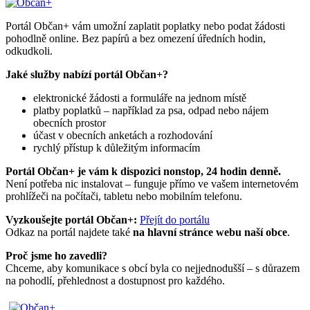
Portál Občan+ vám umožní zaplatit poplatky nebo podat žádosti
pohodlně online. Bez papírů a bez omezení úředních hodin,
odkudkoli.
Jaké služby nabízí portál Občan+?
elektronické žádosti a formuláře na jednom místě
platby poplatků – například za psa, odpad nebo nájem
obecních prostor
účast v obecních anketách a rozhodování
rychlý přístup k důležitým informacím
Portál Občan+ je vám k dispozici nonstop, 24 hodin denně.
Není potřeba nic instalovat – funguje přímo ve vašem internetovém
prohlížeči na počítači, tabletu nebo mobilním telefonu.
Vyzkoušejte portál Občan+:
Přejít do portálu
Odkaz na portál najdete také
na hlavní stránce webu naší obce
.
Proč jsme ho zavedli?
Chceme, aby komunikace s obcí byla co nejjednodušší – s důrazem
na pohodlí, přehlednost a dostupnost pro každého.