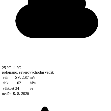
25 °C
11 °C
polojasno, severovýchodní větřík
vítr
SV, 2.87
m/s
tlak
1021
hPa
vlhkost
34
%
neděle 9. 8. 2026