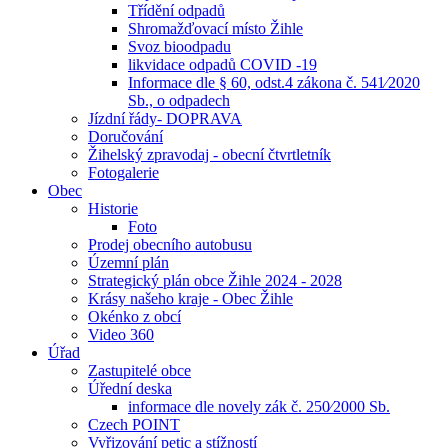
Třídění odpadů
Shromažďovací místo Žihle
Svoz bioodpadu
likvidace odpadů COVID -19
Informace dle § 60, odst.4 zákona č. 541⁄2020
Sb., o odpadech
Jízdní řády- DOPRAVA
Doručování
Žihelský zpravodaj - obecní čtvrtletník
Fotogalerie
Obec
Historie
Foto
Prodej obecního autobusu
Územní plán
Strategický plán obce Žihle 2024 - 2028
Krásy našeho kraje - Obec Žihle
Okénko z obcí
Video 360
Úřad
Zastupitelé obce
Úřední deska
informace dle novely zák č. 250⁄2000 Sb.
Czech POINT
Vyřizování petic a stížností