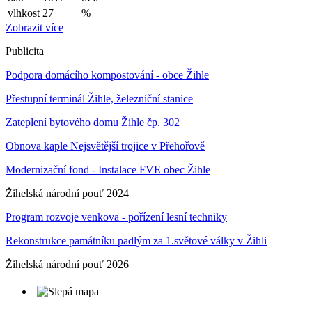
vlhkost
27
%
Zobrazit více
Publicita
Podpora domácího kompostování - obce Žihle
Přestupní terminál Žihle, železniční stanice
Zateplení bytového domu Žihle čp. 302
Obnova kaple Nejsvětější trojice v Přehořově
Modernizační fond - Instalace FVE obec Žihle
Žihelská národní pouť 2024
Program rozvoje venkova - pořízení lesní techniky
Rekonstrukce památníku padlým za 1.světové války v Žihli
Žihelská národní pouť 2026