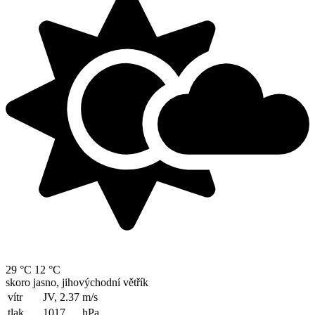
29 °C
12 °C
skoro jasno, jihovýchodní větřík
vítr
JV, 2.37
m/s
tlak
1017
hPa