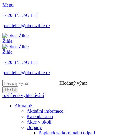
Menu
+420 373 395 114
podatelna@obec-zihle.cz
Žihle
Žihle
+420 373 395 114
podatelna@obec-zihle.cz
Hledaný výraz
Hledat
rozšířené vyhledávání
Aktuálně
Aktuální informace
Kalendář akcí
Akce v okolí
Odpady
Poplatek za komunální odpad