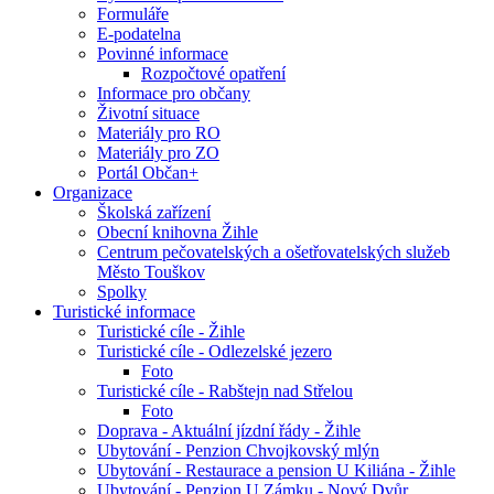
Formuláře
E-podatelna
Povinné informace
Rozpočtové opatření
Informace pro občany
Životní situace
Materiály pro RO
Materiály pro ZO
Portál Občan+
Organizace
Školská zařízení
Obecní knihovna Žihle
Centrum pečovatelských a ošetřovatelských služeb
Město Touškov
Spolky
Turistické informace
Turistické cíle - Žihle
Turistické cíle - Odlezelské jezero
Foto
Turistické cíle - Rabštejn nad Střelou
Foto
Doprava - Aktuální jízdní řády - Žihle
Ubytování - Penzion Chvojkovský mlýn
Ubytování - Restaurace a pension U Kiliána - Žihle
Ubytování - Penzion U Zámku - Nový Dvůr