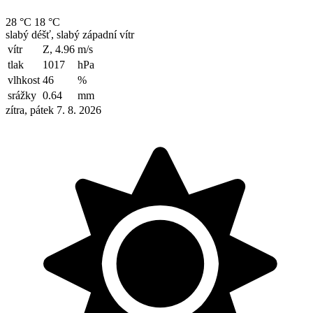
28 °C
18 °C
slabý déšť, slabý západní vítr
vítr
Z, 4.96
m/s
tlak
1017
hPa
vlhkost
46
%
srážky
0.64
mm
zítra, pátek 7. 8. 2026