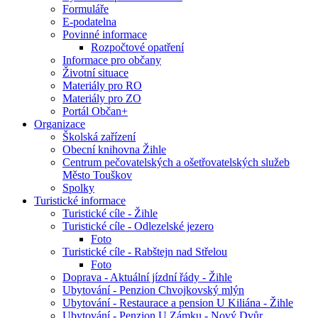
Formuláře
E-podatelna
Povinné informace
Rozpočtové opatření
Informace pro občany
Životní situace
Materiály pro RO
Materiály pro ZO
Portál Občan+
Organizace
Školská zařízení
Obecní knihovna Žihle
Centrum pečovatelských a ošetřovatelských služeb
Město Touškov
Spolky
Turistické informace
Turistické cíle - Žihle
Turistické cíle - Odlezelské jezero
Foto
Turistické cíle - Rabštejn nad Střelou
Foto
Doprava - Aktuální jízdní řády - Žihle
Ubytování - Penzion Chvojkovský mlýn
Ubytování - Restaurace a pension U Kiliána - Žihle
Ubytování - Penzion U Zámku - Nový Dvůr