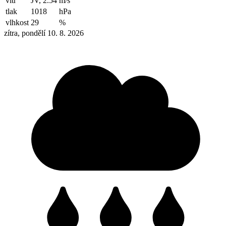
vítr
JV, 2.54
m/s
tlak
1018
hPa
vlhkost
29
%
zítra, pondělí 10. 8. 2026