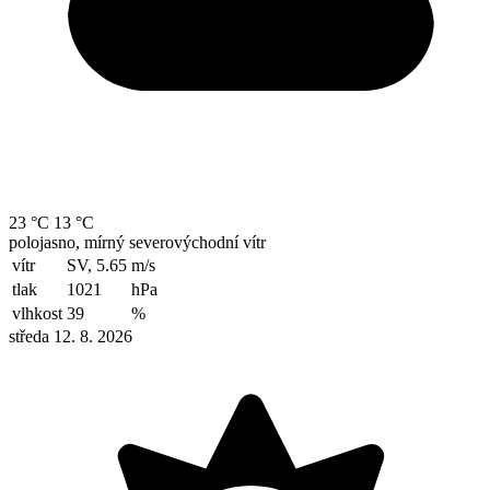
23 °C
13 °C
polojasno, mírný severovýchodní vítr
vítr
SV, 5.65
m/s
tlak
1021
hPa
vlhkost
39
%
středa 12. 8. 2026