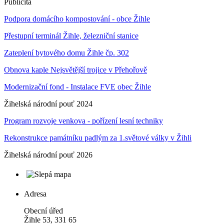
Publicita
Podpora domácího kompostování - obce Žihle
Přestupní terminál Žihle, železniční stanice
Zateplení bytového domu Žihle čp. 302
Obnova kaple Nejsvětější trojice v Přehořově
Modernizační fond - Instalace FVE obec Žihle
Žihelská národní pouť 2024
Program rozvoje venkova - pořízení lesní techniky
Rekonstrukce památníku padlým za 1.světové války v Žihli
Žihelská národní pouť 2026
Adresa
Obecní úřed
Žihle 53, 331 65