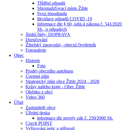
Třídění odpadů
Shromažďovací místo Žihle
Svoz bioodpadu
likvidace odpadů COVID -19
Informace dle § 60, odst.4 zákona č. 541⁄2020
Sb., o odpadech
Jízdní řády- DOPRAVA
Doručování
Žihelský zpravodaj - obecní čtvrtletník
Fotogalerie
Obec
Historie
Foto
Prodej obecního autobusu
Územní plán
Strategický plán obce Žihle 2024 - 2028
Krásy našeho kraje - Obec Žihle
Okénko z obcí
Video 360
Úřad
Zastupitelé obce
Úřední deska
informace dle novely zák č. 250⁄2000 Sb.
Czech POINT
Vyřizování petic a stížností