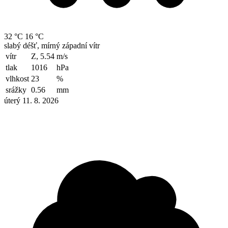
32 °C
16 °C
slabý déšť, mírný západní vítr
vítr
Z, 5.54
m/s
tlak
1016
hPa
vlhkost
23
%
srážky
0.56
mm
úterý 11. 8. 2026