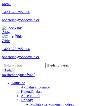
Menu
+420 373 395 114
podatelna@obec-zihle.cz
Žihle
Žihle
+420 373 395 114
podatelna@obec-zihle.cz
Hledaný výraz
Hledat
rozšířené vyhledávání
Aktuálně
Aktuální informace
Kalendář akcí
Akce v okolí
Odpady
Poplatek za komunální odpad