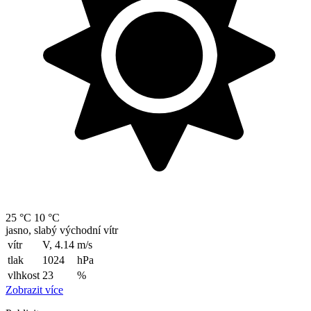
25 °C
10 °C
jasno, slabý východní vítr
vítr
V, 4.14
m/s
tlak
1024
hPa
vlhkost
23
%
Zobrazit více