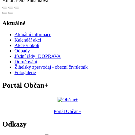
Autor:
Petra Šilhánková
Aktuálně
Aktuální informace
Kalendář akcí
Akce v okolí
Odpady
Jízdní řády- DOPRAVA
Doručování
Žihelský zpravodaj - obecní čtvrtletník
Fotogalerie
Portál Občan+
Portál Občan+
Odkazy