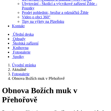
Ubytování - Školící a výcvikové zařízení Žihle -
Poustky
Prodej pohlednic, brožur a odznáčků Žihle
Video o obci 360°
Tipy na výlety na Plzeňsku
Kontakt
Úřední deska
Odpady
Školská zařízení
Knihovna
Fotogalerie
Spolky
Úvodní stránka
Aktuálně
Fotogalerie
Obnova Božích muk v Přehořově
Obnova Božích muk v
Přehořově