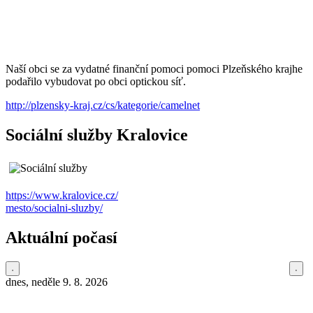
Naší obci se za vydatné finanční pomoci pomoci Plzeňského krajhe
podařilo vybudovat po obci optickou síť.
http://plzensky-kraj.cz/cs/kategorie/camelnet
Sociální služby Kralovice
https://www.kralovice.cz/
mesto/socialni-sluzby/
Aktuální počasí
dnes, neděle 9. 8. 2026