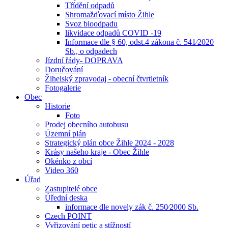
Třídění odpadů
Shromažďovací místo Žihle
Svoz bioodpadu
likvidace odpadů COVID -19
Informace dle § 60, odst.4 zákona č. 541⁄2020
Sb., o odpadech
Jízdní řády- DOPRAVA
Doručování
Žihelský zpravodaj - obecní čtvrtletník
Fotogalerie
Obec
Historie
Foto
Prodej obecního autobusu
Územní plán
Strategický plán obce Žihle 2024 - 2028
Krásy našeho kraje - Obec Žihle
Okénko z obcí
Video 360
Úřad
Zastupitelé obce
Úřední deska
informace dle novely zák č. 250⁄2000 Sb.
Czech POINT
Vyřizování petic a stížností