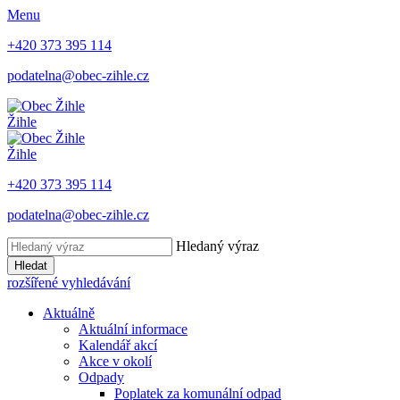
Menu
+420 373 395 114
podatelna@obec-zihle.cz
Žihle
Žihle
+420 373 395 114
podatelna@obec-zihle.cz
Hledaný výraz
Hledat
rozšířené vyhledávání
Aktuálně
Aktuální informace
Kalendář akcí
Akce v okolí
Odpady
Poplatek za komunální odpad