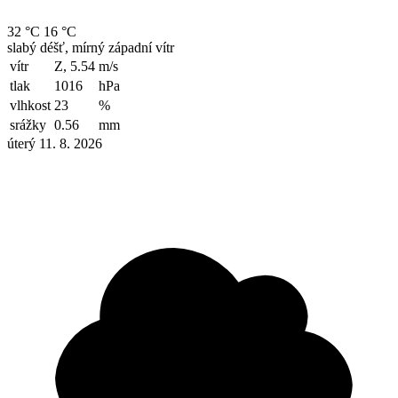
32 °C
16 °C
slabý déšť, mírný západní vítr
vítr
Z, 5.54
m/s
tlak
1016
hPa
vlhkost
23
%
srážky
0.56
mm
úterý 11. 8. 2026