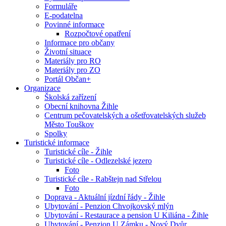
Formuláře
E-podatelna
Povinné informace
Rozpočtové opatření
Informace pro občany
Životní situace
Materiály pro RO
Materiály pro ZO
Portál Občan+
Organizace
Školská zařízení
Obecní knihovna Žihle
Centrum pečovatelských a ošetřovatelských služeb
Město Touškov
Spolky
Turistické informace
Turistické cíle - Žihle
Turistické cíle - Odlezelské jezero
Foto
Turistické cíle - Rabštejn nad Střelou
Foto
Doprava - Aktuální jízdní řády - Žihle
Ubytování - Penzion Chvojkovský mlýn
Ubytování - Restaurace a pension U Kiliána - Žihle
Ubytování - Penzion U Zámku - Nový Dvůr