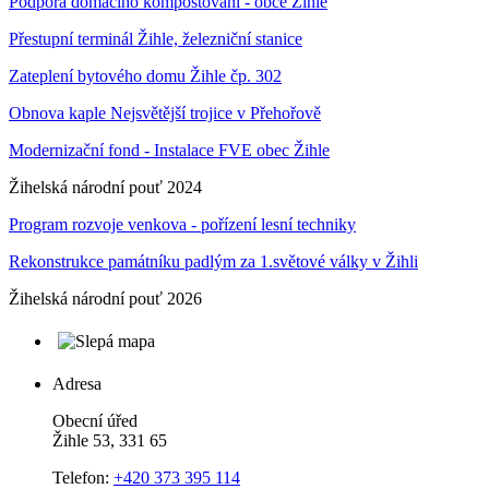
Podpora domácího kompostování - obce Žihle
Přestupní terminál Žihle, železniční stanice
Zateplení bytového domu Žihle čp. 302
Obnova kaple Nejsvětější trojice v Přehořově
Modernizační fond - Instalace FVE obec Žihle
Žihelská národní pouť 2024
Program rozvoje venkova - pořízení lesní techniky
Rekonstrukce památníku padlým za 1.světové války v Žihli
Žihelská národní pouť 2026
Adresa
Obecní úřed
Žihle 53, 331 65
Telefon:
+420 373 395 114