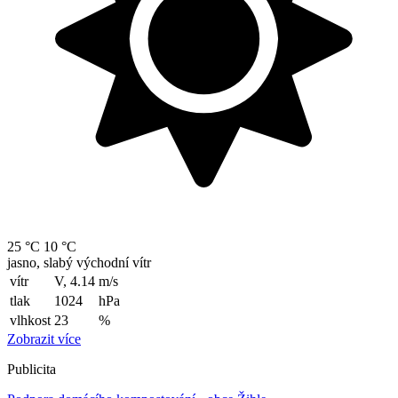
25 °C
10 °C
jasno, slabý východní vítr
vítr
V, 4.14
m/s
tlak
1024
hPa
vlhkost
23
%
Zobrazit více
Publicita