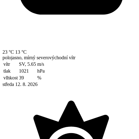
23 °C
13 °C
polojasno, mírný severovýchodní vítr
vítr
SV, 5.65
m/s
tlak
1021
hPa
vlhkost
39
%
středa 12. 8. 2026