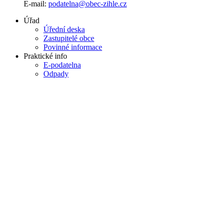
E-mail:
podatelna@obec-zihle.cz
Úřad
Úřední deska
Zastupitelé obce
Povinné informace
Praktické info
E-podatelna
Odpady