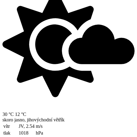
30 °C
12 °C
skoro jasno, jihovýchodní větřík
vítr
JV, 2.54
m/s
tlak
1018
hPa