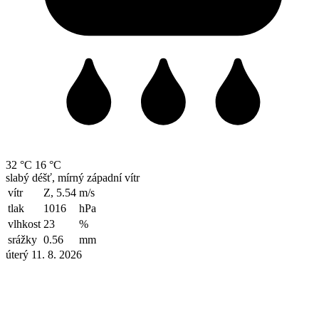
32 °C
16 °C
slabý déšť, mírný západní vítr
vítr
Z, 5.54
m/s
tlak
1016
hPa
vlhkost
23
%
srážky
0.56
mm
úterý 11. 8. 2026