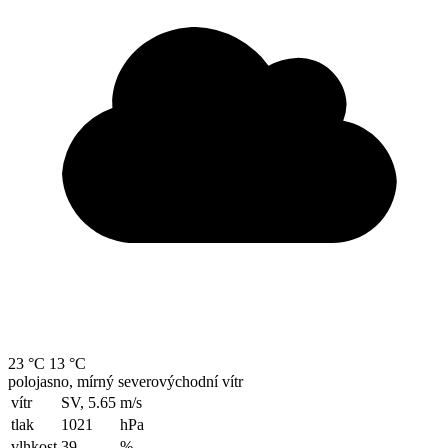
23 °C
13 °C
polojasno, mírný severovýchodní vítr
vítr
SV, 5.65
m/s
tlak
1021
hPa
vlhkost
39
%