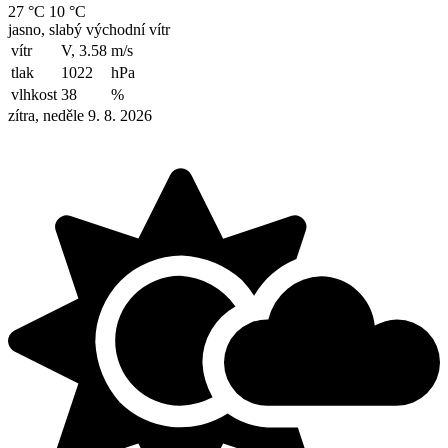
27 °C
10 °C
jasno, slabý východní vítr
vítr
V, 3.58
m/s
tlak
1022
hPa
vlhkost
38
%
zítra, neděle 9. 8. 2026