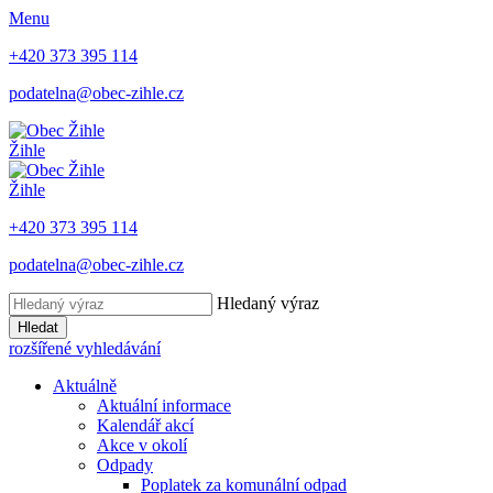
Menu
+420 373 395 114
podatelna@obec-zihle.cz
Žihle
Žihle
+420 373 395 114
podatelna@obec-zihle.cz
Hledaný výraz
Hledat
rozšířené vyhledávání
Aktuálně
Aktuální informace
Kalendář akcí
Akce v okolí
Odpady
Poplatek za komunální odpad