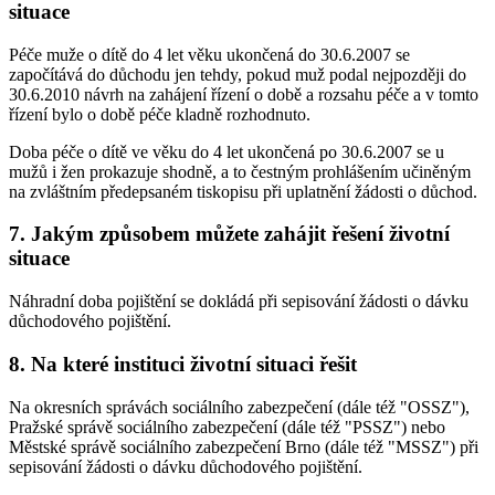
situace
Péče muže o dítě do 4 let věku ukončená do 30.6.2007 se
započítává do důchodu jen tehdy, pokud muž podal nejpozději do
30.6.2010 návrh na zahájení řízení o době a rozsahu péče a v tomto
řízení bylo o době péče kladně rozhodnuto.
Doba péče o dítě ve věku do 4 let ukončená po 30.6.2007 se u
mužů i žen prokazuje shodně, a to čestným prohlášením učiněným
na zvláštním předepsaném tiskopisu při uplatnění žádosti o důchod.
7. Jakým způsobem můžete zahájit řešení životní
situace
Náhradní doba pojištění se dokládá při sepisování žádosti o dávku
důchodového pojištění.
8. Na které instituci životní situaci řešit
Na okresních správách sociálního zabezpečení (dále též "OSSZ"),
Pražské správě sociálního zabezpečení (dále též "PSSZ") nebo
Městské správě sociálního zabezpečení Brno (dále též "MSSZ") při
sepisování žádosti o dávku důchodového pojištění.