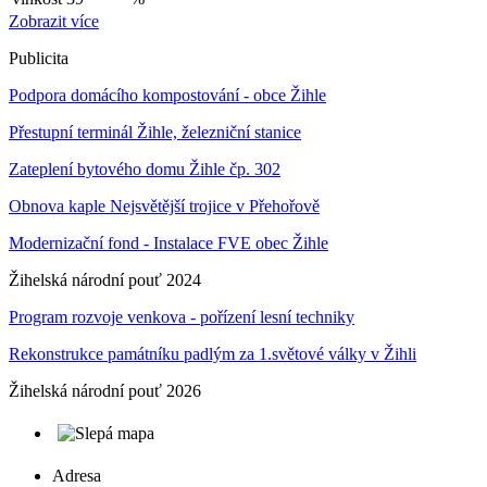
Zobrazit více
Publicita
Podpora domácího kompostování - obce Žihle
Přestupní terminál Žihle, železniční stanice
Zateplení bytového domu Žihle čp. 302
Obnova kaple Nejsvětější trojice v Přehořově
Modernizační fond - Instalace FVE obec Žihle
Žihelská národní pouť 2024
Program rozvoje venkova - pořízení lesní techniky
Rekonstrukce památníku padlým za 1.světové války v Žihli
Žihelská národní pouť 2026
Adresa