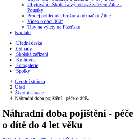
Ubytování - Školící a výcvikové zařízení Žihle -
Poustky
Prodej pohlednic, brožur a odznáčků Žihle
Video o obci 360°
Tipy na výlety na Plzeňsku
Kontakt
Úřední deska
Odpady
Školská zařízení
Knihovna
Fotogalerie
Spolky
Úvodní stránka
Úřad
Životní situace
Náhradní doba pojištění - péče o dítě...
Náhradní doba pojištění - péče
o dítě do 4 let věku