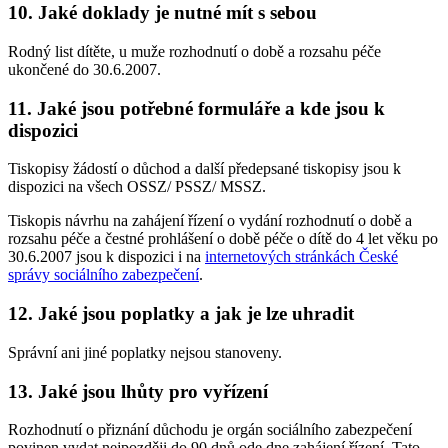
10. Jaké doklady je nutné mít s sebou
Rodný list dítěte, u muže rozhodnutí o době a rozsahu péče
ukončené do 30.6.2007.
11. Jaké jsou potřebné formuláře a kde jsou k
dispozici
Tiskopisy žádostí o důchod a další předepsané tiskopisy jsou k
dispozici na všech OSSZ/ PSSZ/ MSSZ.
Tiskopis návrhu na zahájení řízení o vydání rozhodnutí o době a
rozsahu péče a čestné prohlášení o době péče o dítě do 4 let věku po
30.6.2007 jsou k dispozici i na
internetových stránkách České
správy sociálního zabezpečení
.
12. Jaké jsou poplatky a jak je lze uhradit
Správní ani jiné poplatky nejsou stanoveny.
13. Jaké jsou lhůty pro vyřízení
Rozhodnutí o přiznání důchodu je orgán sociálního zabezpečení
povinen vydat nejpozději do 90 dnů ode dne zahájení řízení. Tato