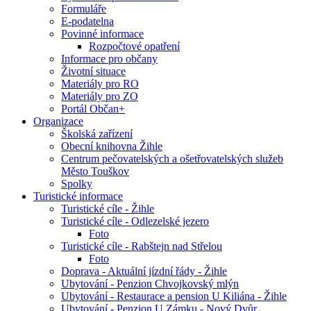
Formuláře
E-podatelna
Povinné informace
Rozpočtové opatření
Informace pro občany
Životní situace
Materiály pro RO
Materiály pro ZO
Portál Občan+
Organizace
Školská zařízení
Obecní knihovna Žihle
Centrum pečovatelských a ošetřovatelských služeb
Město Touškov
Spolky
Turistické informace
Turistické cíle - Žihle
Turistické cíle - Odlezelské jezero
Foto
Turistické cíle - Rabštejn nad Střelou
Foto
Doprava - Aktuální jízdní řády - Žihle
Ubytování - Penzion Chvojkovský mlýn
Ubytování - Restaurace a pension U Kiliána - Žihle
Ubytování - Penzion U Zámku - Nový Dvůr