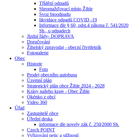
Třídění odpadů
Shromažďovací místo Žihle
Svoz bioodpadu
likvidace odpadů COVID -19
Informace dle § 60, odst.4 zákona č. 541⁄2020
Sb., o odpadech
Jízdní řády- DOPRAVA
Doručování
Žihelský zpravodaj - obecní čtvrtletník
Fotogalerie
Obec
Historie
Foto
Prodej obecního autobusu
Územní plán
Strategický plán obce Žihle 2024 - 2028
Krásy našeho kraje - Obec Žihle
Okénko z obcí
Video 360
Úřad
Zastupitelé obce
Úřední deska
informace dle novely zák č. 250⁄2000 Sb.
Czech POINT
Vyřizování petic a stížností