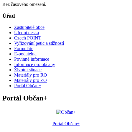
Bez časového omezení.
Úřad
Zastupitelé obce
Úřední deska
Czech POINT
Vyřizování petic a stížností
Formuláře
E-podatelna
Povinné informace
Informace pro občany
Životní situace
Materiály pro RO
Materiály pro ZO
Portál Občan+
Portál Občan+
Portál Občan+