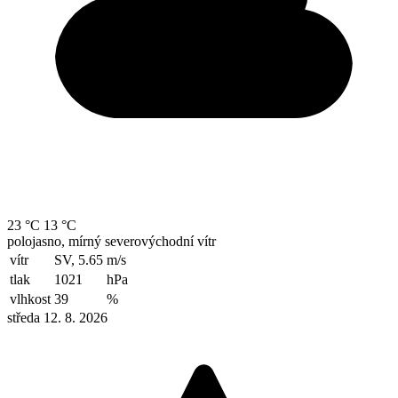
23 °C
13 °C
polojasno, mírný severovýchodní vítr
vítr
SV, 5.65
m/s
tlak
1021
hPa
vlhkost
39
%
středa 12. 8. 2026