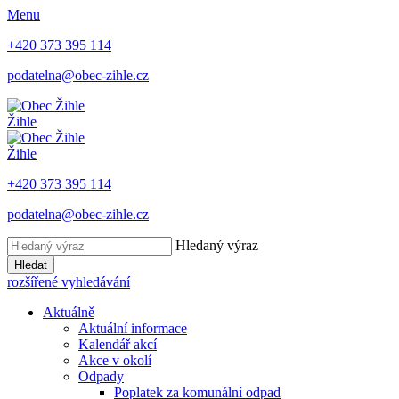
Menu
+420 373 395 114
podatelna@obec-zihle.cz
Žihle
Žihle
+420 373 395 114
podatelna@obec-zihle.cz
Hledaný výraz
Hledat
rozšířené vyhledávání
Aktuálně
Aktuální informace
Kalendář akcí
Akce v okolí
Odpady
Poplatek za komunální odpad