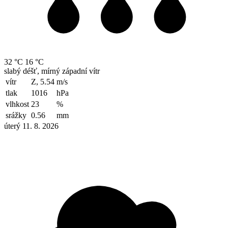
32 °C
16 °C
slabý déšť, mírný západní vítr
vítr
Z, 5.54
m/s
tlak
1016
hPa
vlhkost
23
%
srážky
0.56
mm
úterý 11. 8. 2026