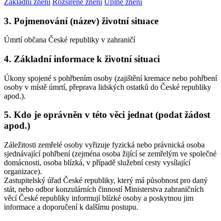
Základní znění
Rozšířené znění
Úplné znění
3. Pojmenování (název) životní situace
Úmrtí občana České republiky v zahraničí
4. Základní informace k životní situaci
Úkony spojené s pohřbením osoby (zajištění kremace nebo pohřbení
osoby v místě úmrtí, přeprava lidských ostatků do České republiky
apod.).
5. Kdo je oprávněn v této věci jednat (podat žádost
apod.)
Záležitosti zemřelé osoby vyřizuje fyzická nebo právnická osoba
sjednávající pohřbení (zejména osoba žijící se zemřelým ve společné
domácnosti, osoba blízká, v případě služební cesty vysílající
organizace).
Zastupitelský úřad České republiky, který má působnost pro daný
stát, nebo odbor konzulárních činností Ministerstva zahraničních
věcí České republiky informují blízké osoby a poskytnou jim
informace a doporučení k dalšímu postupu.