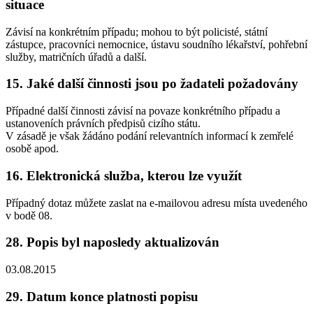
situace
Závisí na konkrétním případu; mohou to být policisté, státní
zástupce, pracovníci nemocnice, ústavu soudního lékařství, pohřební
služby, matričních úřadů a další.
15. Jaké další činnosti jsou po žadateli požadovány
Případné další činnosti závisí na povaze konkrétního případu a
ustanoveních právních předpisů cizího státu.
V zásadě je však žádáno podání relevantních informací k zemřelé
osobě apod.
16. Elektronická služba, kterou lze využít
Případný dotaz můžete zaslat na e-mailovou adresu místa uvedeného
v bodě 08.
28. Popis byl naposledy aktualizován
03.08.2015
29. Datum konce platnosti popisu