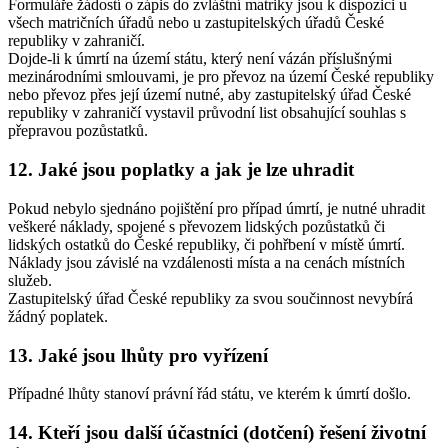
Formuláře žádostí o zápis do zvláštní matriky jsou k dispozici u
všech matričních úřadů nebo u zastupitelských úřadů České
republiky v zahraničí.
Dojde-li k úmrtí na území státu, který není vázán příslušnými
mezinárodními smlouvami, je pro převoz na území České republiky
nebo převoz přes její území nutné, aby zastupitelský úřad České
republiky v zahraničí vystavil průvodní list obsahující souhlas s
přepravou pozůstatků.
12. Jaké jsou poplatky a jak je lze uhradit
Pokud nebylo sjednáno pojištění pro případ úmrtí, je nutné uhradit
veškeré náklady, spojené s převozem lidských pozůstatků či
lidských ostatků do České republiky, či pohřbení v místě úmrtí.
Náklady jsou závislé na vzdálenosti místa a na cenách místních
služeb.
Zastupitelský úřad České republiky za svou součinnost nevybírá
žádný poplatek.
13. Jaké jsou lhůty pro vyřízení
Případné lhůty stanoví právní řád státu, ve kterém k úmrtí došlo.
14. Kteří jsou další účastníci (dotčení) řešení životní