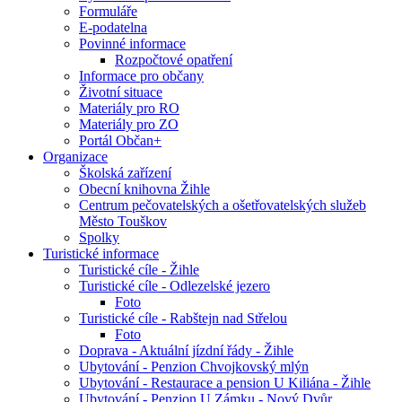
Formuláře
E-podatelna
Povinné informace
Rozpočtové opatření
Informace pro občany
Životní situace
Materiály pro RO
Materiály pro ZO
Portál Občan+
Organizace
Školská zařízení
Obecní knihovna Žihle
Centrum pečovatelských a ošetřovatelských služeb
Město Touškov
Spolky
Turistické informace
Turistické cíle - Žihle
Turistické cíle - Odlezelské jezero
Foto
Turistické cíle - Rabštejn nad Střelou
Foto
Doprava - Aktuální jízdní řády - Žihle
Ubytování - Penzion Chvojkovský mlýn
Ubytování - Restaurace a pension U Kiliána - Žihle
Ubytování - Penzion U Zámku - Nový Dvůr