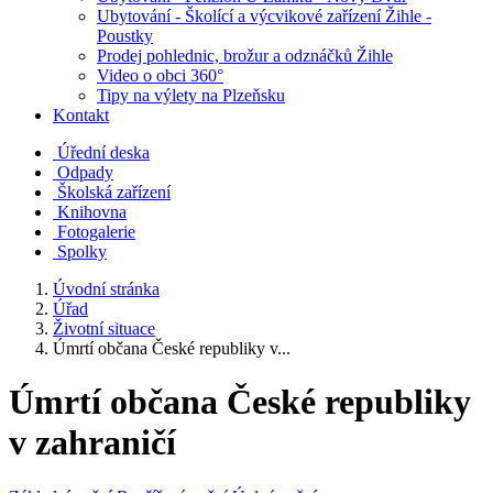
Ubytování - Školící a výcvikové zařízení Žihle -
Poustky
Prodej pohlednic, brožur a odznáčků Žihle
Video o obci 360°
Tipy na výlety na Plzeňsku
Kontakt
Úřední deska
Odpady
Školská zařízení
Knihovna
Fotogalerie
Spolky
Úvodní stránka
Úřad
Životní situace
Úmrtí občana České republiky v...
Úmrtí občana České republiky
v zahraničí