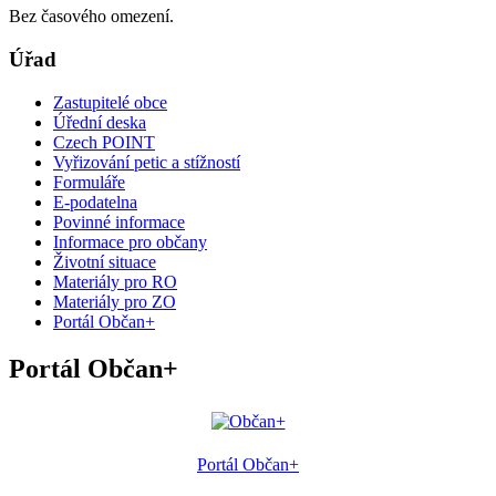
Bez časového omezení.
Úřad
Zastupitelé obce
Úřední deska
Czech POINT
Vyřizování petic a stížností
Formuláře
E-podatelna
Povinné informace
Informace pro občany
Životní situace
Materiály pro RO
Materiály pro ZO
Portál Občan+
Portál Občan+
Portál Občan+