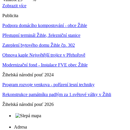
Zobrazit více
Publicita
Podpora domácího kompostování - obce Žihle
Přestupní terminál Žihle, železniční stanice
Zateplení bytového domu Žihle čp. 302
Obnova kaple Nejsvětější trojice v Přehořově
Modernizační fond - Instalace FVE obec Žihle
Žihelská národní pouť 2024
Program rozvoje venkova - pořízení lesní techniky
Rekonstrukce památníku padlým za 1.světové války v Žihli
Žihelská národní pouť 2026
Adresa