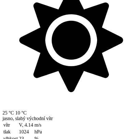
25 °C
10 °C
jasno, slabý východní vítr
vítr
V, 4.14
m/s
tlak
1024
hPa
vlhkost
23
%