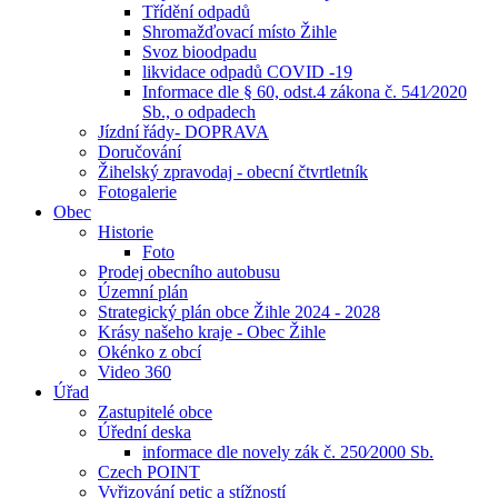
Třídění odpadů
Shromažďovací místo Žihle
Svoz bioodpadu
likvidace odpadů COVID -19
Informace dle § 60, odst.4 zákona č. 541⁄2020
Sb., o odpadech
Jízdní řády- DOPRAVA
Doručování
Žihelský zpravodaj - obecní čtvrtletník
Fotogalerie
Obec
Historie
Foto
Prodej obecního autobusu
Územní plán
Strategický plán obce Žihle 2024 - 2028
Krásy našeho kraje - Obec Žihle
Okénko z obcí
Video 360
Úřad
Zastupitelé obce
Úřední deska
informace dle novely zák č. 250⁄2000 Sb.
Czech POINT
Vyřizování petic a stížností