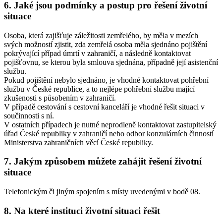
6. Jaké jsou podmínky a postup pro řešení životní
situace
Osoba, která zajišťuje záležitosti zemřelého, by měla v mezích
svých možností zjistit, zda zemřelá osoba měla sjednáno pojištění
pokrývající případ úmrtí v zahraničí, a následně kontaktovat
pojišťovnu, se kterou byla smlouva sjednána, případně její asistenční
službu.
Pokud pojištění nebylo sjednáno, je vhodné kontaktovat pohřební
službu v České republice, a to nejlépe pohřební službu mající
zkušenosti s působením v zahraničí.
V případě cestování s cestovní kanceláří je vhodné řešit situaci v
součinnosti s ní.
V ostatních případech je nutné neprodleně kontaktovat zastupitelský
úřad České republiky v zahraničí nebo odbor konzulárních činností
Ministerstva zahraničních věcí České republiky.
7. Jakým způsobem můžete zahájit řešení životní
situace
Telefonickým či jiným spojením s místy uvedenými v bodě 08.
8. Na které instituci životní situaci řešit