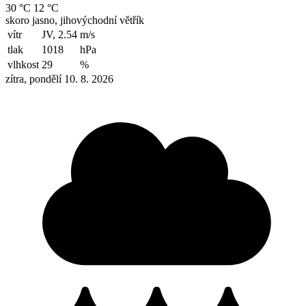
30 °C
12 °C
skoro jasno, jihovýchodní větřík
vítr
JV, 2.54
m/s
tlak
1018
hPa
vlhkost
29
%
zítra, pondělí 10. 8. 2026