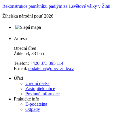
Rekonstrukce památníku padlým za 1.světové války v Žihli
Žihelská národní pouť 2026
Adresa
Obecní úřed
Žihle 53, 331 65
Telefon:
+420 373 395 114
E-mail:
podatelna@obec-zihle.cz
Úřad
Úřední deska
Zastupitelé obce
Povinné informace
Praktické info
E-podatelna
Odpady