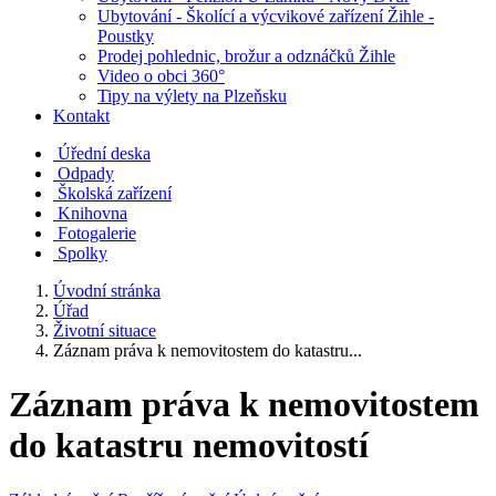
Ubytování - Školící a výcvikové zařízení Žihle -
Poustky
Prodej pohlednic, brožur a odznáčků Žihle
Video o obci 360°
Tipy na výlety na Plzeňsku
Kontakt
Úřední deska
Odpady
Školská zařízení
Knihovna
Fotogalerie
Spolky
Úvodní stránka
Úřad
Životní situace
Záznam práva k nemovitostem do katastru...
Záznam práva k nemovitostem
do katastru nemovitostí