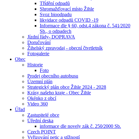
Třídění odpadů
Shromažďovací místo Žihle
Svoz bioodpadu
likvidace odpadů COVID -19
Informace dle § 60, odst.4 zákona č. 541⁄2020
Sb., o odpadech
Jízdní řády- DOPRAVA
Doručování
Žihelský zpravodaj - obecní čtvrtletník
Fotogalerie
Obec
Historie
Foto
Prodej obecního autobusu
Územní plán
Strategický plán obce Žihle 2024 - 2028
Krásy našeho kraje - Obec Žihle
Okénko z obcí
Video 360
Úřad
Zastupitelé obce
Úřední deska
informace dle novely zák č. 250⁄2000 Sb.
Czech POINT
Vyřizování petic a stížností