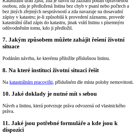
Katastrální úřad zjistí, zda je návrh na záznam podán oprávněnou
osobou, zda je předložená listina bez chyb v psaní nebo počtech a
bez jiných zřejmých nesprávností a zda navazuje na dosavadní
zápisy v katastru; je-li způsobilá k provedení záznamu, provede
katastrální úřad zápis do katastru, jinak vrátí listinu s písemným
odůvodněním tomu, kdo ji předložil.
7. Jakým způsobem můžete zahájit řešení životní
situace
Podáním návrhu, ke kterému přiložíte příslušnou listinu.
8. Na které instituci životní situaci řešit
Na
katastrálním pracovišti
, příslušném dle místa polohy nemovitosti.
10. Jaké doklady je nutné mít s sebou
Návrh a listinu, která potvrzuje práva odvozená od vlastnického
práva.
11. Jaké jsou potřebné formuláře a kde jsou k
dispozici