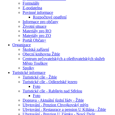
Formuláře
E-podatelna
Povinné informace
Rozpočtové opatření
Informace pro občany
Životní situace
Materiály pro RO
Materiály pro ZO
Portál Občan+
Organizace
Školská zařízení
Obecní knihovna Žihle
Centrum pečovatelských a ošetřovatelských služeb
Město Touškov
Spolky
Turistické informace
Turistické cíle - Žihle
Turistické cíle - Odlezelské jezero
Foto
Turistické cíle - Rabštejn nad Střelou
Foto
Doprava - Aktuální jízdní řády - Žihle
Ubytování - Penzion Chvojkovský mlýn
Ubytování - Restaurace a pension U Kiliána - Žihle
Ubytování - Penzion U Zámku - Nový Dvůr