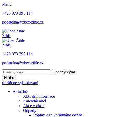
Menu
+420 373 395 114
podatelna@obec-zihle.cz
Žihle
Žihle
+420 373 395 114
podatelna@obec-zihle.cz
Hledaný výraz
Hledat
rozšířené vyhledávání
Aktuálně
Aktuální informace
Kalendář akcí
Akce v okolí
Odpady
Poplatek za komunální odpad