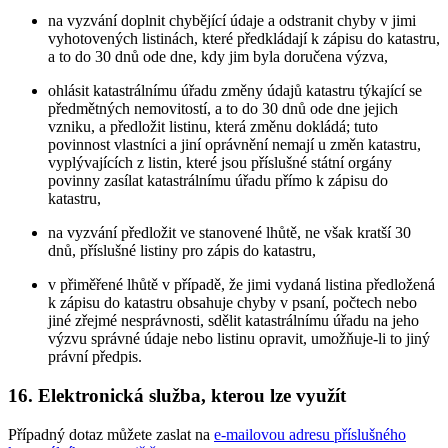
na vyzvání doplnit chybějící údaje a odstranit chyby v jimi
vyhotovených listinách, které předkládají k zápisu do katastru,
a to do 30 dnů ode dne, kdy jim byla doručena výzva,
ohlásit katastrálnímu úřadu změny údajů katastru týkající se
předmětných nemovitostí, a to do 30 dnů ode dne jejich
vzniku, a předložit listinu, která změnu dokládá; tuto
povinnost vlastníci a jiní oprávnění nemají u změn katastru,
vyplývajících z listin, které jsou příslušné státní orgány
povinny zasílat katastrálnímu úřadu přímo k zápisu do
katastru,
na vyzvání předložit ve stanovené lhůtě, ne však kratší 30
dnů, příslušné listiny pro zápis do katastru,
v přiměřené lhůtě v případě, že jimi vydaná listina předložená
k zápisu do katastru obsahuje chyby v psaní, počtech nebo
jiné zřejmé nesprávnosti, sdělit katastrálnímu úřadu na jeho
výzvu správné údaje nebo listinu opravit, umožňuje-li to jiný
právní předpis.
16. Elektronická služba, kterou lze využít
Případný dotaz můžete zaslat na
e-mailovou adresu příslušného