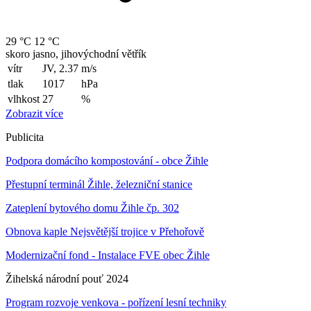
29 °C
12 °C
skoro jasno, jihovýchodní větřík
vítr
JV, 2.37
m/s
tlak
1017
hPa
vlhkost
27
%
Zobrazit více
Publicita
Podpora domácího kompostování - obce Žihle
Přestupní terminál Žihle, železniční stanice
Zateplení bytového domu Žihle čp. 302
Obnova kaple Nejsvětější trojice v Přehořově
Modernizační fond - Instalace FVE obec Žihle
Žihelská národní pouť 2024
Program rozvoje venkova - pořízení lesní techniky