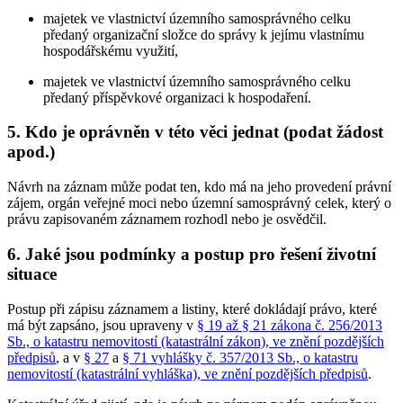
majetek ve vlastnictví územního samosprávného celku
předaný organizační složce do správy k jejímu vlastnímu
hospodářskému využití,
majetek ve vlastnictví územního samosprávného celku
předaný příspěvkové organizaci k hospodaření.
5. Kdo je oprávněn v této věci jednat (podat žádost
apod.)
Návrh na záznam může podat ten, kdo má na jeho provedení právní
zájem, orgán veřejné moci nebo územní samosprávný celek, který o
právu zapisovaném záznamem rozhodl nebo je osvědčil.
6. Jaké jsou podmínky a postup pro řešení životní
situace
Postup při zápisu záznamem a listiny, které dokládají právo, které
má být zapsáno, jsou upraveny v
§ 19 až § 21 zákona č. 256/2013
Sb., o katastru nemovitostí (katastrální zákon), ve znění pozdějších
předpisů
, a v
§ 27
a
§ 71 vyhlášky č. 357/2013 Sb., o katastru
nemovitostí (katastrální vyhláška), ve znění pozdějších předpisů
.