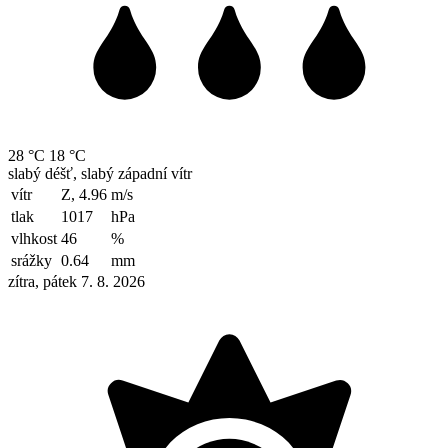
28 °C
18 °C
slabý déšť, slabý západní vítr
vítr
Z, 4.96
m/s
tlak
1017
hPa
vlhkost
46
%
srážky
0.64
mm
zítra, pátek 7. 8. 2026