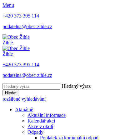
Menu
+420 373 395 114
podatelna@obec-zihle.cz
Žihle
Žihle
+420 373 395 114
podatelna@obec-zihle.cz
Hledaný výraz
Hledat
rozšířené vyhledávání
Aktuálně
Aktuální informace
Kalendář akcí
Akce v okolí
Odpady
Poplatek za komunální odpad