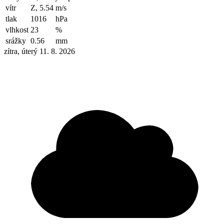
vítr
Z, 5.54
m/s
tlak
1016
hPa
vlhkost
23
%
srážky
0.56
mm
zítra, úterý 11. 8. 2026