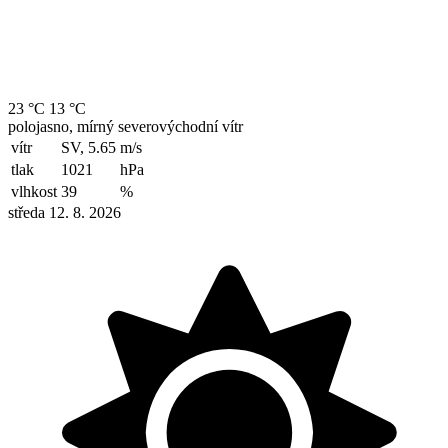
23 °C
13 °C
polojasno, mírný severovýchodní vítr
vítr
SV, 5.65
m/s
tlak
1021
hPa
vlhkost
39
%
středa 12. 8. 2026