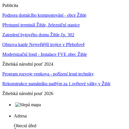
Publicita
Podpora domácího kompostování - obce Žihle
Přestupní terminál Žihle, železniční stanice
Zateplení bytového domu Žihle čp. 302
Obnova kaple Nejsvětější trojice v Přehořově
Modernizační fond - Instalace FVE obec Žihle
Žihelská národní pouť 2024
Program rozvoje venkova - pořízení lesní techniky
Rekonstrukce památníku padlým za 1.světové války v Žihli
Žihelská národní pouť 2026
Adresa
Obecní úřed