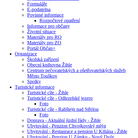
Formuláře
E-podatelna
Povinné informace
Rozpočtové opatření
Informace pro občany
Životní situace
Materiály pro RO
Materiály pro ZO
Portál Občan+
Organizace
Školská zařízení
Obecní knihovna Žihle
Centrum pečovatelských a ošetřovatelských služeb
Město Touškov
Spolky
Turistické informace
Turistické cíle - Žihle
Turistické cíle - Odlezelské jezero
Foto
Turistické cíle - Rabštejn nad Střelou
Foto
Doprava - Aktuální jízdní řády - Žihle
Ubytování - Penzion Chvojkovský mlýn
Ubytování - Restaurace a pension U Kiliána - Žihle
Ubytování - Penzion U Zámku - Nový Dvůr