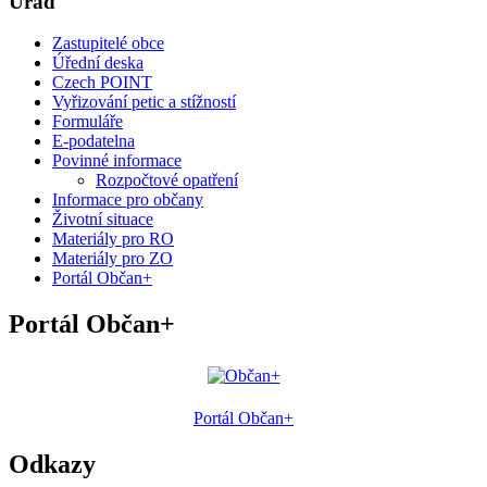
Úřad
Zastupitelé obce
Úřední deska
Czech POINT
Vyřizování petic a stížností
Formuláře
E-podatelna
Povinné informace
Rozpočtové opatření
Informace pro občany
Životní situace
Materiály pro RO
Materiály pro ZO
Portál Občan+
Portál Občan+
Portál Občan+
Odkazy