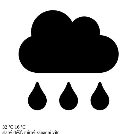
32 °C
16 °C
slabý déšť, mírný západní vítr