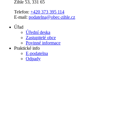
Žihle 53, 331 65
Telefon:
+420 373 395 114
E-mail:
podatelna@obec-zihle.cz
Úřad
Úřední deska
Zastupitelé obce
Povinné informace
Praktické info
E-podatelna
Odpady