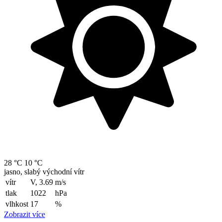
28 °C
10 °C
jasno, slabý východní vítr
vítr
V, 3.69
m/s
tlak
1022
hPa
vlhkost
17
%
Zobrazit více