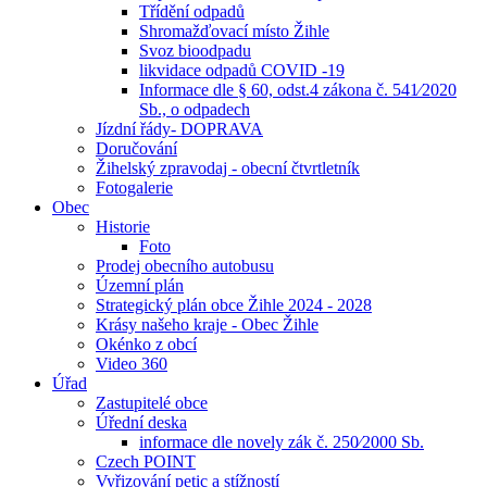
Třídění odpadů
Shromažďovací místo Žihle
Svoz bioodpadu
likvidace odpadů COVID -19
Informace dle § 60, odst.4 zákona č. 541⁄2020
Sb., o odpadech
Jízdní řády- DOPRAVA
Doručování
Žihelský zpravodaj - obecní čtvrtletník
Fotogalerie
Obec
Historie
Foto
Prodej obecního autobusu
Územní plán
Strategický plán obce Žihle 2024 - 2028
Krásy našeho kraje - Obec Žihle
Okénko z obcí
Video 360
Úřad
Zastupitelé obce
Úřední deska
informace dle novely zák č. 250⁄2000 Sb.
Czech POINT
Vyřizování petic a stížností