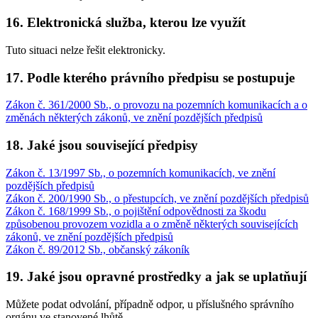
16. Elektronická služba, kterou lze využít
Tuto situaci nelze řešit elektronicky.
17. Podle kterého právního předpisu se postupuje
Zákon č. 361/2000 Sb., o provozu na pozemních komunikacích a o
změnách některých zákonů, ve znění pozdějších předpisů
18. Jaké jsou související předpisy
Zákon č. 13/1997 Sb., o pozemních komunikacích, ve znění
pozdějších předpisů
Zákon č. 200/1990 Sb., o přestupcích, ve znění pozdějších předpisů
Zákon č. 168/1999 Sb., o pojištění odpovědnosti za škodu
způsobenou provozem vozidla a o změně některých souvisejících
zákonů, ve znění pozdějších předpisů
Zákon č. 89/2012 Sb., občanský zákoník
19. Jaké jsou opravné prostředky a jak se uplatňují
Můžete podat odvolání, případně odpor, u příslušného správního
orgánu ve stanovené lhůtě.