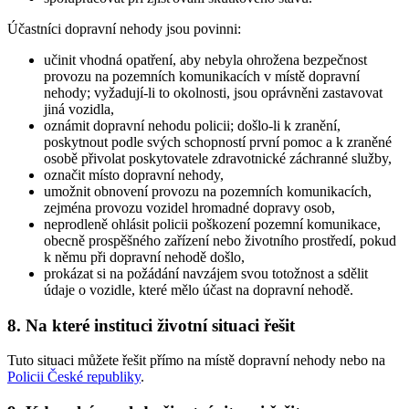
Účastníci dopravní nehody jsou povinni:
učinit vhodná opatření, aby nebyla ohrožena bezpečnost
provozu na pozemních komunikacích v místě dopravní
nehody; vyžadují-li to okolnosti, jsou oprávněni zastavovat
jiná vozidla,
oznámit dopravní nehodu policii; došlo-li k zranění,
poskytnout podle svých schopností první pomoc a k zraněné
osobě přivolat poskytovatele zdravotnické záchranné služby,
označit místo dopravní nehody,
umožnit obnovení provozu na pozemních komunikacích,
zejména provozu vozidel hromadné dopravy osob,
neprodleně ohlásit policii poškození pozemní komunikace,
obecně prospěšného zařízení nebo životního prostředí, pokud
k němu při dopravní nehodě došlo,
prokázat si na požádání navzájem svou totožnost a sdělit
údaje o vozidle, které mělo účast na dopravní nehodě.
8. Na které instituci životní situaci řešit
Tuto situaci můžete řešit přímo na místě dopravní nehody nebo na
Policii České republiky
.