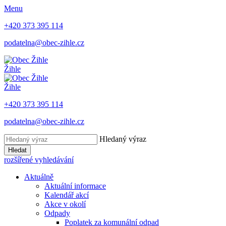
Menu
+420 373 395 114
podatelna@obec-zihle.cz
Žihle
Žihle
+420 373 395 114
podatelna@obec-zihle.cz
Hledaný výraz
Hledat
rozšířené vyhledávání
Aktuálně
Aktuální informace
Kalendář akcí
Akce v okolí
Odpady
Poplatek za komunální odpad