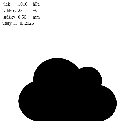
tlak
1016
hPa
vlhkost
23
%
srážky
0.56
mm
úterý 11. 8. 2026