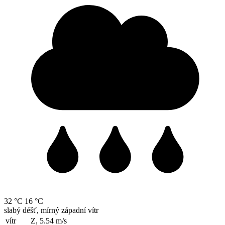
32 °C
16 °C
slabý déšť, mírný západní vítr
vítr
Z, 5.54
m/s