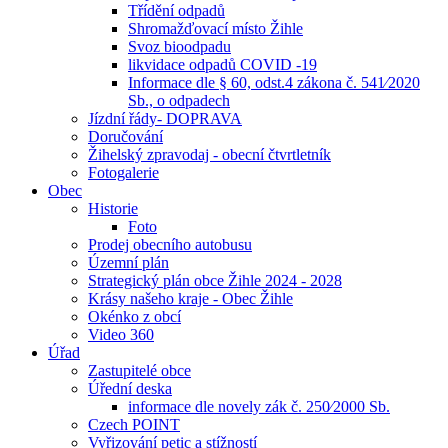
Třídění odpadů
Shromažďovací místo Žihle
Svoz bioodpadu
likvidace odpadů COVID -19
Informace dle § 60, odst.4 zákona č. 541⁄2020
Sb., o odpadech
Jízdní řády- DOPRAVA
Doručování
Žihelský zpravodaj - obecní čtvrtletník
Fotogalerie
Obec
Historie
Foto
Prodej obecního autobusu
Územní plán
Strategický plán obce Žihle 2024 - 2028
Krásy našeho kraje - Obec Žihle
Okénko z obcí
Video 360
Úřad
Zastupitelé obce
Úřední deska
informace dle novely zák č. 250⁄2000 Sb.
Czech POINT
Vyřizování petic a stížností