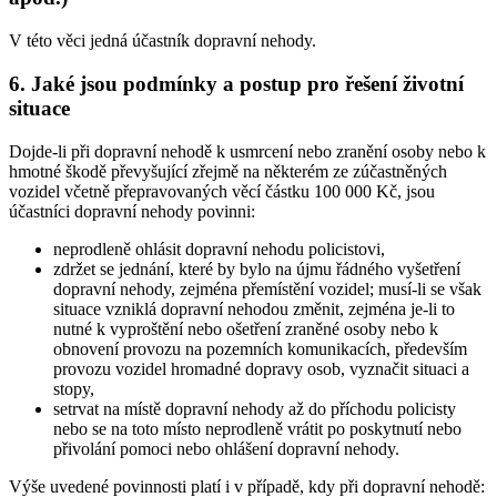
V této věci jedná účastník dopravní nehody.
6. Jaké jsou podmínky a postup pro řešení životní
situace
Dojde-li při dopravní nehodě k usmrcení nebo zranění osoby nebo k
hmotné škodě převyšující zřejmě na některém ze zúčastněných
vozidel včetně přepravovaných věcí částku 100 000 Kč, jsou
účastníci dopravní nehody povinni:
neprodleně ohlásit dopravní nehodu policistovi,
zdržet se jednání, které by bylo na újmu řádného vyšetření
dopravní nehody, zejména přemístění vozidel; musí-li se však
situace vzniklá dopravní nehodou změnit, zejména je-li to
nutné k vyproštění nebo ošetření zraněné osoby nebo k
obnovení provozu na pozemních komunikacích, především
provozu vozidel hromadné dopravy osob, vyznačit situaci a
stopy,
setrvat na místě dopravní nehody až do příchodu policisty
nebo se na toto místo neprodleně vrátit po poskytnutí nebo
přivolání pomoci nebo ohlášení dopravní nehody.
Výše uvedené povinnosti platí i v případě, kdy při dopravní nehodě: