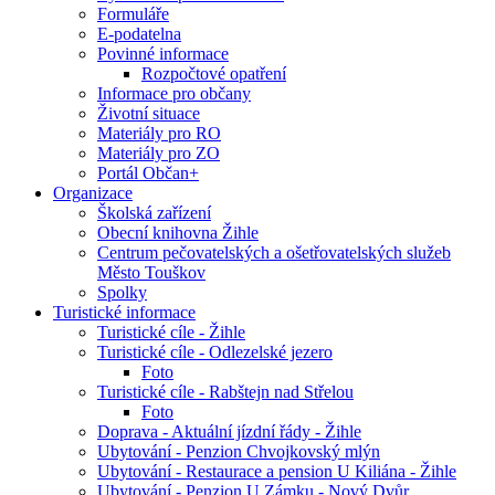
Formuláře
E-podatelna
Povinné informace
Rozpočtové opatření
Informace pro občany
Životní situace
Materiály pro RO
Materiály pro ZO
Portál Občan+
Organizace
Školská zařízení
Obecní knihovna Žihle
Centrum pečovatelských a ošetřovatelských služeb
Město Touškov
Spolky
Turistické informace
Turistické cíle - Žihle
Turistické cíle - Odlezelské jezero
Foto
Turistické cíle - Rabštejn nad Střelou
Foto
Doprava - Aktuální jízdní řády - Žihle
Ubytování - Penzion Chvojkovský mlýn
Ubytování - Restaurace a pension U Kiliána - Žihle
Ubytování - Penzion U Zámku - Nový Dvůr