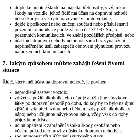
dojde ke hmotné škodě na majetku třetí osoby, s výjimkou
škody na vozidle, jehož řidič má účast na dopravní nehodě
nebo škody na věci přepravované v tomto vozidle,
dojde k poškození nebo zničení součásti nebo příslušenství
pozemní komunikace podle zákona č. 13/1997 Sb., o
pozemních komunikacích, ve znění pozdějších předpisů, nebo
účastníci dopravní nehody nemohou sami bez vynaložení
nepřiměřeného úsilí zabezpečit obnovení plynulosti provozu
na pozemních komunikacích.
7. Jakým způsobem můžete zahájit řešení životní
situace
Řidič, který měl účast na dopravní nehodě, je povinen:
neprodleně zastavit vozidlo,
zdržet se požití alkoholického nápoje a užití jiné návykové
látky po dopravní nehodě po dobu, do kdy by to bylo na újmu
zjištění, zda před jízdou nebo během jízdy požil alkoholický
nápoj nebo užil jinou návykovou látku, vždy však do doby
příjezdu policisty,
učinit opatření k zabránění vzniku škody osobám nebo
věcem, pokud tato hrozí v důsledku dopravní nehody, a
spolupracovat při zjišťování skutkového stavu.