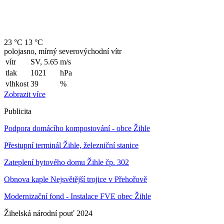
23 °C
13 °C
polojasno, mírný severovýchodní vítr
vítr
SV, 5.65
m/s
tlak
1021
hPa
vlhkost
39
%
Zobrazit více
Publicita
Podpora domácího kompostování - obce Žihle
Přestupní terminál Žihle, železniční stanice
Zateplení bytového domu Žihle čp. 302
Obnova kaple Nejsvětější trojice v Přehořově
Modernizační fond - Instalace FVE obec Žihle
Žihelská národní pouť 2024