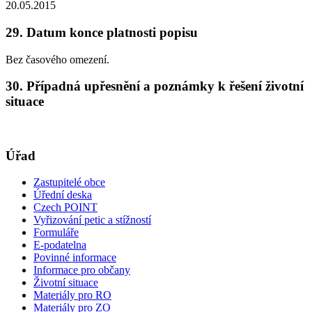
20.05.2015
29. Datum konce platnosti popisu
Bez časového omezení.
30. Případná upřesnění a poznámky k řešení životní
situace
Úřad
Zastupitelé obce
Úřední deska
Czech POINT
Vyřizování petic a stížností
Formuláře
E-podatelna
Povinné informace
Informace pro občany
Životní situace
Materiály pro RO
Materiály pro ZO