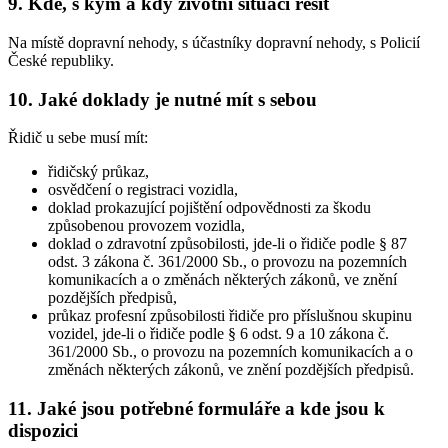
9. Kde, s kým a kdy životní situaci řešit
Na místě dopravní nehody, s účastníky dopravní nehody, s Policií
České republiky.
10. Jaké doklady je nutné mít s sebou
Řidič u sebe musí mít:
řidičský průkaz,
osvědčení o registraci vozidla,
doklad prokazující pojištění odpovědnosti za škodu
způsobenou provozem vozidla,
doklad o zdravotní způsobilosti, jde-li o řidiče podle § 87
odst. 3 zákona č. 361/2000 Sb., o provozu na pozemních
komunikacích a o změnách některých zákonů, ve znění
pozdějších předpisů,
průkaz profesní způsobilosti řidiče pro příslušnou skupinu
vozidel, jde-li o řidiče podle § 6 odst. 9 a 10 zákona č.
361/2000 Sb., o provozu na pozemních komunikacích a o
změnách některých zákonů, ve znění pozdějších předpisů.
11. Jaké jsou potřebné formuláře a kde jsou k
dispozici