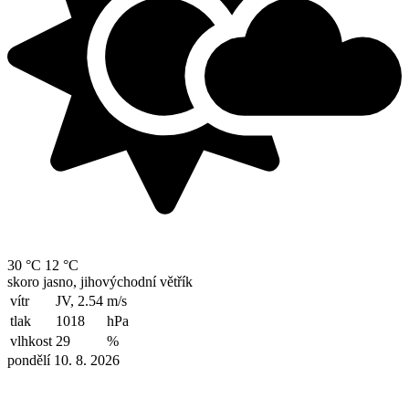
30 °C
12 °C
skoro jasno, jihovýchodní větřík
vítr
JV, 2.54
m/s
tlak
1018
hPa
vlhkost
29
%
pondělí 10. 8. 2026