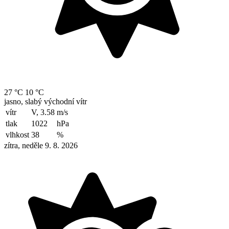
27 °C
10 °C
jasno, slabý východní vítr
vítr
V, 3.58
m/s
tlak
1022
hPa
vlhkost
38
%
zítra, neděle 9. 8. 2026