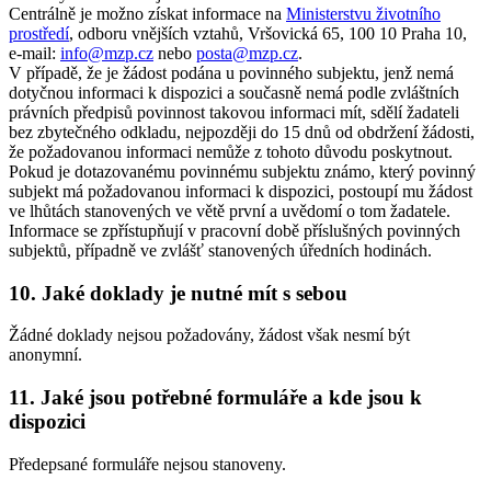
Centrálně je možno získat informace na
Ministerstvu životního
prostředí
, odboru vnějších vztahů, Vršovická 65, 100 10 Praha 10,
e-mail:
info@mzp.cz
nebo
posta@mzp.cz
.
V případě, že je žádost podána u povinného subjektu, jenž nemá
dotyčnou informaci k dispozici a současně nemá podle zvláštních
právních předpisů povinnost takovou informaci mít, sdělí žadateli
bez zbytečného odkladu, nejpozději do 15 dnů od obdržení žádosti,
že požadovanou informaci nemůže z tohoto důvodu poskytnout.
Pokud je dotazovanému povinnému subjektu známo, který povinný
subjekt má požadovanou informaci k dispozici, postoupí mu žádost
ve lhůtách stanovených ve větě první a uvědomí o tom žadatele.
Informace se zpřístupňují v pracovní době příslušných povinných
subjektů, případně ve zvlášť stanovených úředních hodinách.
10. Jaké doklady je nutné mít s sebou
Žádné doklady nejsou požadovány, žádost však nesmí být
anonymní.
11. Jaké jsou potřebné formuláře a kde jsou k
dispozici
Předepsané formuláře nejsou stanoveny.