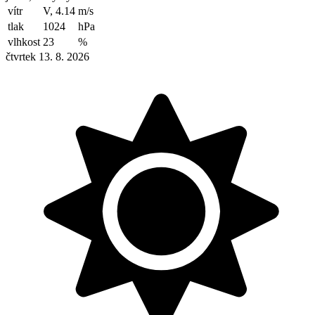
vítr
V, 4.14
m/s
tlak
1024
hPa
vlhkost
23
%
čtvrtek 13. 8. 2026