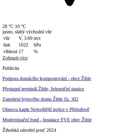
28 °C
10 °C
jasno, slabý východní vítr
vítr
V, 3.69
m/s
tlak
1022
hPa
vlhkost
17
%
Zobrazit více
Publicita
Podpora domácího kompostování - obce Žihle
Přestupní terminál Žihle, železniční stanice
Zateplení bytového domu Žihle čp. 302
Obnova kaple Nejsvětější trojice v Přehořově
Modernizační fond - Instalace FVE obec Žihle
Žihelská národní pouť 2024