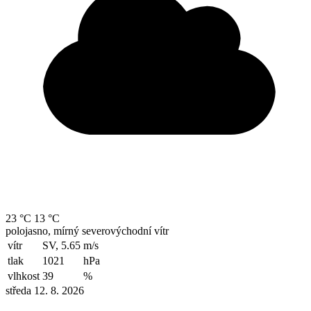
23 °C
13 °C
polojasno, mírný severovýchodní vítr
vítr
SV, 5.65
m/s
tlak
1021
hPa
vlhkost
39
%
středa 12. 8. 2026