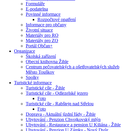
Formuláře
E-podatelna
Povinné informace
Rozpočtové opatření
Informace pro občany
Životní situace
Materiály pro RO
Materiály pro ZO
Portál Občan+
Organizace
Školská zařízení
Obecní knihovna Žihle
Centrum pečovatelských a ošetřovatelských služeb
Město Touškov
Spolky
Turistické informace
Turistické cíle - Žihle
Turistické cíle - Odlezelské jezero
Foto
Turistické cíle - Rabštejn nad Střelou
Foto
Doprava - Aktuální jízdní řády - Žihle
Ubytování - Penzion Chvojkovský mlýn
Ubytování - Restaurace a pension U Kiliána - Žihle
Ubytování - Penzion U Zámku - Nový Dvůr