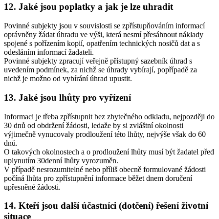
12. Jaké jsou poplatky a jak je lze uhradit
Povinné subjekty jsou v souvislosti se zpřístupňováním informací
oprávněny žádat úhradu ve výši, která nesmí přesáhnout náklady
spojené s pořízením kopií, opatřením technických nosičů dat a s
odesláním informací žadateli.
Povinné subjekty zpracují veřejně přístupný sazebník úhrad s
uvedením podmínek, za nichž se úhrady vybírají, popřípadě za
nichž je možno od vybírání úhrad upustit.
13. Jaké jsou lhůty pro vyřízení
Informaci je třeba zpřístupnit bez zbytečného odkladu, nejpozději do
30 dnů od obdržení žádosti, ledaže by si zvláštní okolnosti
výjimečně vynucovaly prodloužení této lhůty, nejvýše však do 60
dnů.
O takových okolnostech a o prodloužení lhůty musí být žadatel před
uplynutím 30denní lhůty vyrozuměn.
V případě nesrozumitelné nebo příliš obecně formulované žádosti
počíná lhůta pro zpřístupnění informace běžet dnem doručení
upřesněné žádosti.
14. Kteří jsou další účastníci (dotčení) řešení životní
situace