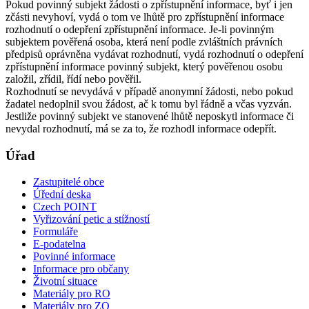
Pokud povinný subjekt žádosti o zpřístupnění informace, byť i jen
zčásti nevyhoví, vydá o tom ve lhůtě pro zpřístupnění informace
rozhodnutí o odepření zpřístupnění informace. Je-li povinným
subjektem pověřená osoba, která není podle zvláštních právních
předpisů oprávněna vydávat rozhodnutí, vydá rozhodnutí o odepření
zpřístupnění informace povinný subjekt, který pověřenou osobu
založil, zřídil, řídí nebo pověřil.
Rozhodnutí se nevydává v případě anonymní žádosti, nebo pokud
žadatel nedoplnil svou žádost, ač k tomu byl řádně a včas vyzván.
Jestliže povinný subjekt ve stanovené lhůtě neposkytl informace či
nevydal rozhodnutí, má se za to, že rozhodl informace odepřít.
Úřad
Zastupitelé obce
Úřední deska
Czech POINT
Vyřizování petic a stížností
Formuláře
E-podatelna
Povinné informace
Informace pro občany
Životní situace
Materiály pro RO
Materiály pro ZO