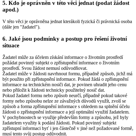
5. Kdo je oprávněn v této věci jednat (podat žádost
apod.)
V této věci je oprávněna jednat kterákoli fyzická či právnická osoba
(dále jen "žadatel").
6. Jaké jsou podmínky a postup pro řešení životní
situace
Žadatel může za účelem získání informace o životním prostředí
požádat povinný subjekt o zpřístupnění informace o životním
prostředí. Svou žádost nemusí odůvodňovat.
Žadatel může v žádosti navrhnout formu, případně způsob, jichž má
být použito při zpřístupnění informace. Pokud žádá o zpřístupnění
informace na technickém nosiči dat, je povinen uhradit jeho cenu
nebo přiložit k žádosti technicky použitelný nosič dat.
Pokud žadatel formu nebo způsob neurčí, případně pokud takové
formy nebo způsobu nelze ze závažných důvodů využít, zvolí se
způsob a forma zpřístupnění informace s ohledem na splnění účelu
žádosti o zpřístupnění informace a její optimální využití žadatelem.
V pochybnostech se využije především formy a způsobu, jež byly
žadatelem využity k podání žádosti. Pokud povinný subjekt
zpřístupní informaci byť i jen částečně v jiné než požadované formě,
musí tento svůj postup odůvodnit.