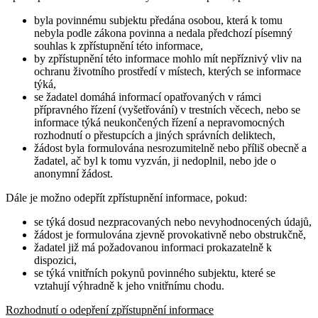
byla povinnému subjektu předána osobou, která k tomu
nebyla podle zákona povinna a nedala předchozí písemný
souhlas k zpřístupnění této informace,
by zpřístupnění této informace mohlo mít nepříznivý vliv na
ochranu životního prostředí v místech, kterých se informace
týká,
se žadatel domáhá informací opatřovaných v rámci
přípravného řízení (vyšetřování) v trestních věcech, nebo se
informace týká neukončených řízení a nepravomocných
rozhodnutí o přestupcích a jiných správních deliktech,
žádost byla formulována nesrozumitelně nebo příliš obecně a
žadatel, ač byl k tomu vyzván, ji nedoplnil, nebo jde o
anonymní žádost.
Dále je možno odepřít zpřístupnění informace, pokud:
se týká dosud nezpracovaných nebo nevyhodnocených údajů,
žádost je formulována zjevně provokativně nebo obstrukčně,
žadatel již má požadovanou informaci prokazatelně k
dispozici,
se týká vnitřních pokynů povinného subjektu, které se
vztahují výhradně k jeho vnitřnímu chodu.
Rozhodnutí o odepření zpřístupnění informace