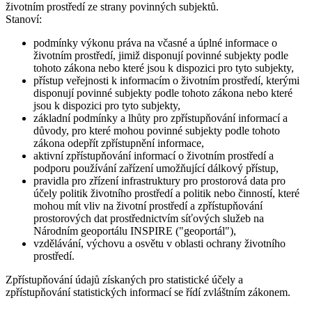
životním prostředí ze strany povinných subjektů.
Stanoví:
podmínky výkonu práva na včasné a úplné informace o
životním prostředí, jimiž disponují povinné subjekty podle
tohoto zákona nebo které jsou k dispozici pro tyto subjekty,
přístup veřejnosti k informacím o životním prostředí, kterými
disponují povinné subjekty podle tohoto zákona nebo které
jsou k dispozici pro tyto subjekty,
základní podmínky a lhůty pro zpřístupňování informací a
důvody, pro které mohou povinné subjekty podle tohoto
zákona odepřít zpřístupnění informace,
aktivní zpřístupňování informací o životním prostředí a
podporu používání zařízení umožňující dálkový přístup,
pravidla pro zřízení infrastruktury pro prostorová data pro
účely politik životního prostředí a politik nebo činností, které
mohou mít vliv na životní prostředí a zpřístupňování
prostorových dat prostřednictvím síťových služeb na
Národním geoportálu INSPIRE ("geoportál"),
vzdělávání, výchovu a osvětu v oblasti ochrany životního
prostředí.
Zpřístupňování údajů získaných pro statistické účely a
zpřístupňování statistických informací se řídí zvláštním zákonem.