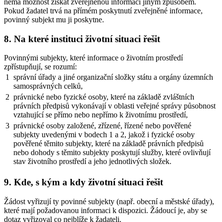
nemá možnost získat zveřejněnou informaci jiným způsobem.
Pokud žadatel trvá na přímém poskytnutí zveřejněné informace,
povinný subjekt mu ji poskytne.
8. Na které instituci životní situaci řešit
Povinnými subjekty, které informace o životním prostředí
zpřístupňují, se rozumí:
1
správní úřady a jiné organizační složky státu a orgány územních
samosprávných celků,
2
právnické nebo fyzické osoby, které na základě zvláštních
právních předpisů vykonávají v oblasti veřejné správy působnost
vztahující se přímo nebo nepřímo k životnímu prostředí,
3
právnické osoby založené, zřízené, řízené nebo pověřené
subjekty uvedenými v bodech 1 a 2, jakož i fyzické osoby
pověřené těmito subjekty, které na základě právních předpisů
nebo dohody s těmito subjekty poskytují služby, které ovlivňují
stav životního prostředí a jeho jednotlivých složek.
9. Kde, s kým a kdy životní situaci řešit
Žádost vyřizují ty povinné subjekty (např. obecní a městské úřady),
které mají požadovanou informaci k dispozici. Žádoucí je, aby se
dotaz vyřizoval co nejblíže k žadateli.