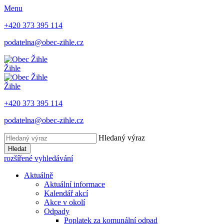
Menu
+420 373 395 114
podatelna@obec-zihle.cz
Žihle
Žihle
+420 373 395 114
podatelna@obec-zihle.cz
Hledaný výraz
Hledat
rozšířené vyhledávání
Aktuálně
Aktuální informace
Kalendář akcí
Akce v okolí
Odpady
Poplatek za komunální odpad