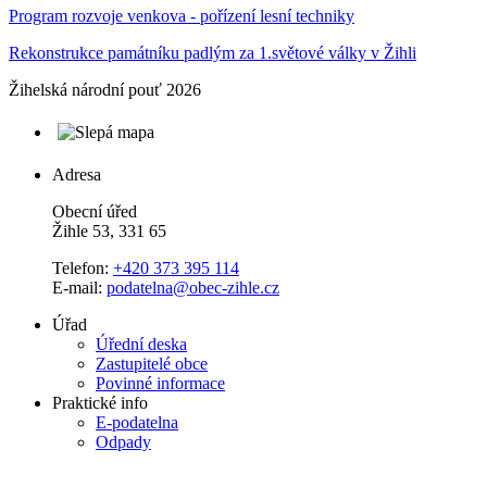
Program rozvoje venkova - pořízení lesní techniky
Rekonstrukce památníku padlým za 1.světové války v Žihli
Žihelská národní pouť 2026
Adresa
Obecní úřed
Žihle 53, 331 65
Telefon:
+420 373 395 114
E-mail:
podatelna@obec-zihle.cz
Úřad
Úřední deska
Zastupitelé obce
Povinné informace
Praktické info
E-podatelna
Odpady