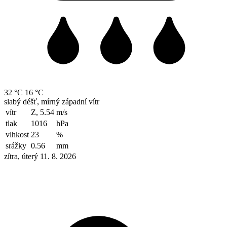
32 °C
16 °C
slabý déšť, mírný západní vítr
vítr
Z, 5.54
m/s
tlak
1016
hPa
vlhkost
23
%
srážky
0.56
mm
zítra, úterý 11. 8. 2026