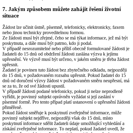
7. Jakým způsobem můžete zahájit řešení životní
situace
Žádost lze učinit ústně, písemně, telefonicky, elektronicky, faxem
nebo jinou technicky proveditelnou formou.
Ze žádosti musí být zřejmé, čeho se má týkat informace, jež má být
poskytnuta, a dále musí být patrno, kdo ji podal.
V případě nesrozumitelné nebo příliš obecně formulované žádosti je
žadateli do 15 dnů od obdržení žádosti zaslána výzva k jejímu
upřesnění. Ve výzvě musí být určeno, v jakém směru je třeba žádost
upřesnit.
Žadatel je povinen tuto žádost bez zbytečného odkladu, nejpozději
do 15 dnů, v požadovaném rozsahu upřesnit. Pokud žadatel do 15
dnů od doručení výzvy žádost v požadovaném směru neupřesní, má
se za to, že od své žádosti upustil.
V případě žádosti podané telefonicky, pokud ji nelze neprodleně
vyřídit, je povinný subjekt oprávněn vyžádat si její zaslání v
písemné formě. Pro tento případ platí ustanovení o upřesnění žádosti
přiměřeně.
Pokud žádost směřuje k poskytnutí zveřejněné informace, může
povinný subjekt nejdříve, nejpozději však do 15 dnů, místo
poskytnutí informace sdělit žadateli údaje umožňující vyhledání a
získání zveřejněné informace. To neplatí, pokud žadatel uvedl, že