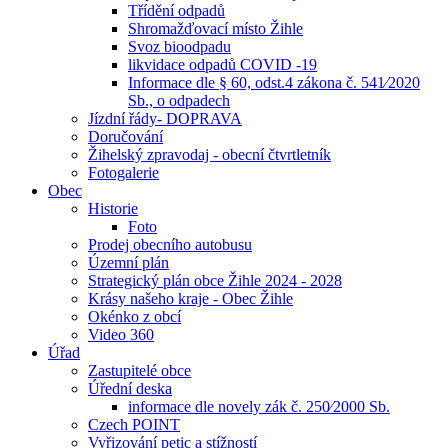
Třídění odpadů
Shromažďovací místo Žihle
Svoz bioodpadu
likvidace odpadů COVID -19
Informace dle § 60, odst.4 zákona č. 541⁄2020
Sb., o odpadech
Jízdní řády- DOPRAVA
Doručování
Žihelský zpravodaj - obecní čtvrtletník
Fotogalerie
Obec
Historie
Foto
Prodej obecního autobusu
Územní plán
Strategický plán obce Žihle 2024 - 2028
Krásy našeho kraje - Obec Žihle
Okénko z obcí
Video 360
Úřad
Zastupitelé obce
Úřední deska
informace dle novely zák č. 250⁄2000 Sb.
Czech POINT
Vyřizování petic a stížností