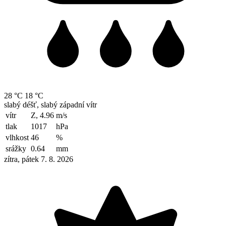
28 °C
18 °C
slabý déšť, slabý západní vítr
vítr
Z, 4.96
m/s
tlak
1017
hPa
vlhkost
46
%
srážky
0.64
mm
zítra, pátek 7. 8. 2026