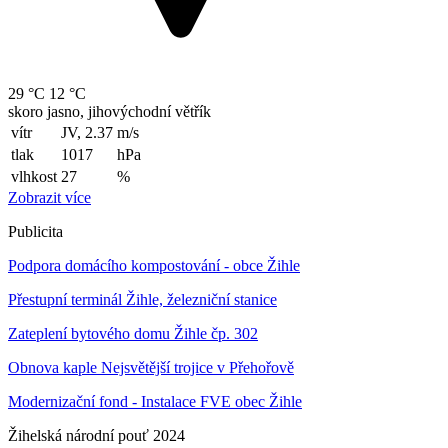
29 °C
12 °C
skoro jasno, jihovýchodní větřík
vítr
JV, 2.37
m/s
tlak
1017
hPa
vlhkost
27
%
Zobrazit více
Publicita
Podpora domácího kompostování - obce Žihle
Přestupní terminál Žihle, železniční stanice
Zateplení bytového domu Žihle čp. 302
Obnova kaple Nejsvětější trojice v Přehořově
Modernizační fond - Instalace FVE obec Žihle
Žihelská národní pouť 2024