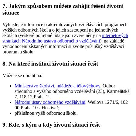
7. Jakým způsobem můžete zahájit řešení životní
situace
Vyhledejte informace o akreditovaných vzdělávacích programech
vyšších odborných škol a o jejich zastoupení na jednotlivých
školách (veškeré potřebné údaje jsou zveřejněny na
internetových
stránkách Národního ústavu odborného vzdělávání
); na základě
vyhodnocení získaných informací si zvolte příslušný vzdělávací
program a školu.
8. Na které instituci životní situaci řešit
Můžete se obrátit na:
Ministerstvo školství, mládeže a tělovýchovy
, Odbor
středního a vyššího odborného vzdělávání (23), Karmelitská
7, 118 12 Praha 1;
Národní ústav odborného vzdělávání
, Weilova 1271/6, 102
00 Praha 10 - Hostivař;
příslušnou vyšší odbornou školu.
9. Kde, s kým a kdy životní situaci řešit