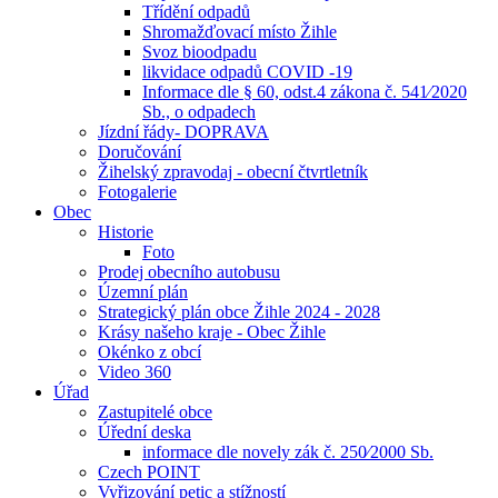
Třídění odpadů
Shromažďovací místo Žihle
Svoz bioodpadu
likvidace odpadů COVID -19
Informace dle § 60, odst.4 zákona č. 541⁄2020
Sb., o odpadech
Jízdní řády- DOPRAVA
Doručování
Žihelský zpravodaj - obecní čtvrtletník
Fotogalerie
Obec
Historie
Foto
Prodej obecního autobusu
Územní plán
Strategický plán obce Žihle 2024 - 2028
Krásy našeho kraje - Obec Žihle
Okénko z obcí
Video 360
Úřad
Zastupitelé obce
Úřední deska
informace dle novely zák č. 250⁄2000 Sb.
Czech POINT
Vyřizování petic a stížností