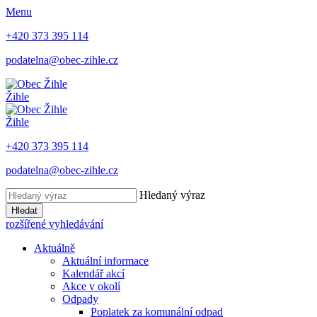
Menu
+420 373 395 114
podatelna@obec-zihle.cz
Žihle
Žihle
+420 373 395 114
podatelna@obec-zihle.cz
Hledaný výraz
Hledat
rozšířené vyhledávání
Aktuálně
Aktuální informace
Kalendář akcí
Akce v okolí
Odpady
Poplatek za komunální odpad