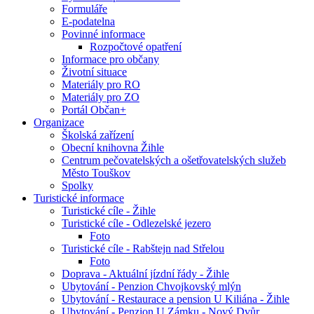
Formuláře
E-podatelna
Povinné informace
Rozpočtové opatření
Informace pro občany
Životní situace
Materiály pro RO
Materiály pro ZO
Portál Občan+
Organizace
Školská zařízení
Obecní knihovna Žihle
Centrum pečovatelských a ošetřovatelských služeb
Město Touškov
Spolky
Turistické informace
Turistické cíle - Žihle
Turistické cíle - Odlezelské jezero
Foto
Turistické cíle - Rabštejn nad Střelou
Foto
Doprava - Aktuální jízdní řády - Žihle
Ubytování - Penzion Chvojkovský mlýn
Ubytování - Restaurace a pension U Kiliána - Žihle
Ubytování - Penzion U Zámku - Nový Dvůr