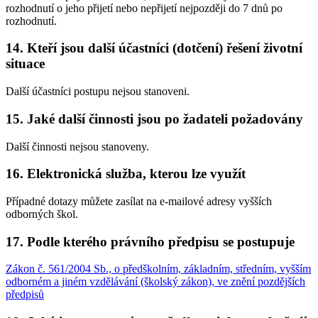
rozhodnutí o jeho přijetí nebo nepřijetí nejpozději do 7 dnů po
rozhodnutí.
14. Kteří jsou další účastníci (dotčení) řešení životní
situace
Další účastníci postupu nejsou stanoveni.
15. Jaké další činnosti jsou po žadateli požadovány
Další činnosti nejsou stanoveny.
16. Elektronická služba, kterou lze využít
Případné dotazy můžete zasílat na e-mailové adresy vyšších
odborných škol.
17. Podle kterého právního předpisu se postupuje
Zákon č. 561/2004 Sb., o předškolním, základním, středním, vyšším
odborném a jiném vzdělávání (školský zákon), ve znění pozdějších
předpisů