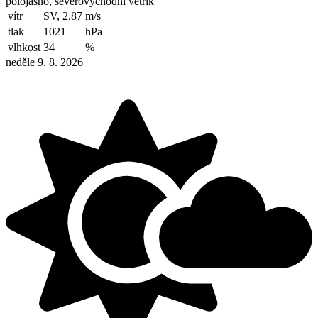
polojasno, severovýchodní větřík
vítr
SV, 2.87
m/s
tlak
1021
hPa
vlhkost
34
%
neděle 9. 8. 2026