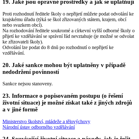
19. Jaké jsou opravné prostředky a jak se uplatňují
Proti rozhodnutí ředitele školy o nepřijetí můžete podat odvolání ke
krajskému úřadu (týká se škol zřizovaných státem, krajem, obcí
nebo svazkem obcí).
Na rozhodování ředitele soukromé a církevní vyšší odborné školy o
přijetí ke vzdělávání se správní řád nevztahuje (je možné se odvolat
ke zřizovateli školy).
Odvolání lze podat do 8 dnů po rozhodnutí o nepřijetí ke
vzdělávání.
20. Jaké sankce mohou být uplatněny v případě
nedodržení povinností
Sankce nejsou stanoveny.
23. Informace o popisovaném postupu (o řešení
životní situace) je možné získat také z jiných zdrojů
a v jiné formě
Ministerstvo školství, mládeže a tělovýchovy
Národní ústav odborného vzdělávání
24. Související životní situace a návody, jak je řešit