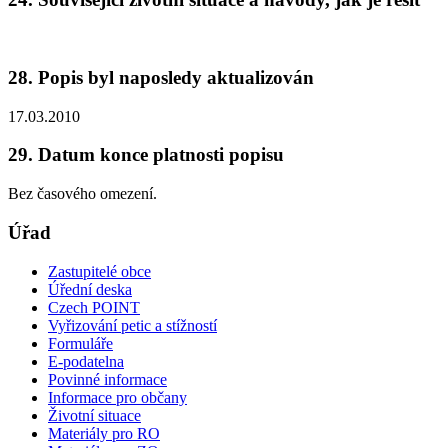
28. Popis byl naposledy aktualizován
17.03.2010
29. Datum konce platnosti popisu
Bez časového omezení.
Úřad
Zastupitelé obce
Úřední deska
Czech POINT
Vyřizování petic a stížností
Formuláře
E-podatelna
Povinné informace
Informace pro občany
Životní situace
Materiály pro RO