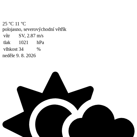
25 °C
11 °C
polojasno, severovýchodní větřík
vítr
SV, 2.87
m/s
tlak
1021
hPa
vlhkost
34
%
neděle 9. 8. 2026