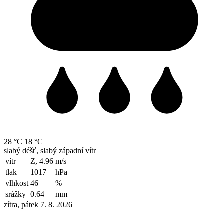
28 °C
18 °C
slabý déšť, slabý západní vítr
vítr
Z, 4.96
m/s
tlak
1017
hPa
vlhkost
46
%
srážky
0.64
mm
zítra, pátek 7. 8. 2026