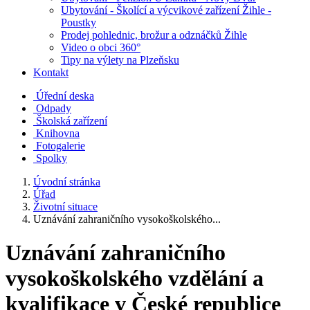
Ubytování - Školící a výcvikové zařízení Žihle -
Poustky
Prodej pohlednic, brožur a odznáčků Žihle
Video o obci 360°
Tipy na výlety na Plzeňsku
Kontakt
Úřední deska
Odpady
Školská zařízení
Knihovna
Fotogalerie
Spolky
Úvodní stránka
Úřad
Životní situace
Uznávání zahraničního vysokoškolského...
Uznávání zahraničního
vysokoškolského vzdělání a
kvalifikace v České republice