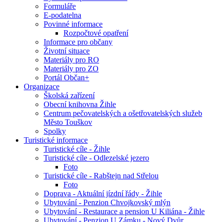
Formuláře
E-podatelna
Povinné informace
Rozpočtové opatření
Informace pro občany
Životní situace
Materiály pro RO
Materiály pro ZO
Portál Občan+
Organizace
Školská zařízení
Obecní knihovna Žihle
Centrum pečovatelských a ošetřovatelských služeb
Město Touškov
Spolky
Turistické informace
Turistické cíle - Žihle
Turistické cíle - Odlezelské jezero
Foto
Turistické cíle - Rabštejn nad Střelou
Foto
Doprava - Aktuální jízdní řády - Žihle
Ubytování - Penzion Chvojkovský mlýn
Ubytování - Restaurace a pension U Kiliána - Žihle
Ubytování - Penzion U Zámku - Nový Dvůr