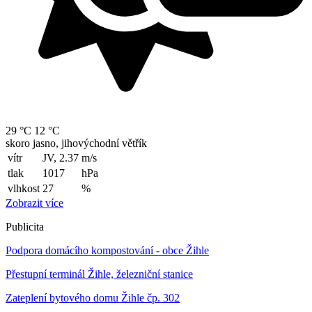
29 °C
12 °C
skoro jasno, jihovýchodní větřík
vítr
JV, 2.37
m/s
tlak
1017
hPa
vlhkost
27
%
Zobrazit více
Publicita
Podpora domácího kompostování - obce Žihle
Přestupní terminál Žihle, železniční stanice
Zateplení bytového domu Žihle čp. 302