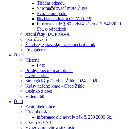
Třídění odpadů
Shromažďovací místo Žihle
Svoz bioodpadu
likvidace odpadů COVID -19
Informace dle § 60, odst.4 zákona č. 541⁄2020
Sb., o odpadech
Jízdní řády- DOPRAVA
Doručování
Žihelský zpravodaj - obecní čtvrtletník
Fotogalerie
Obec
Historie
Foto
Prodej obecního autobusu
Územní plán
Strategický plán obce Žihle 2024 - 2028
Krásy našeho kraje - Obec Žihle
Okénko z obcí
Video 360
Úřad
Zastupitelé obce
Úřední deska
informace dle novely zák č. 250⁄2000 Sb.
Czech POINT
Vyřizování petic a stížností