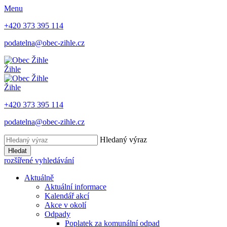
Menu
+420 373 395 114
podatelna@obec-zihle.cz
Žihle
Žihle
+420 373 395 114
podatelna@obec-zihle.cz
Hledaný výraz
Hledat
rozšířené vyhledávání
Aktuálně
Aktuální informace
Kalendář akcí
Akce v okolí
Odpady
Poplatek za komunální odpad