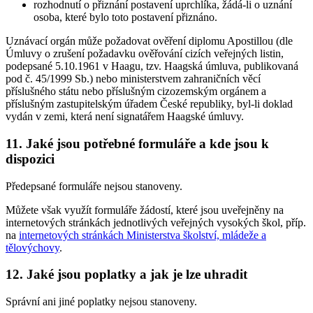
rozhodnutí o přiznání postavení uprchlíka, žádá-li o uznání
osoba, které bylo toto postavení přiznáno.
Uznávací orgán může požadovat ověření diplomu Apostillou (dle
Úmluvy o zrušení požadavku ověřování cizích veřejných listin,
podepsané 5.10.1961 v Haagu, tzv. Haagská úmluva, publikovaná
pod č. 45/1999 Sb.) nebo ministerstvem zahraničních věcí
příslušného státu nebo příslušným cizozemským orgánem a
příslušným zastupitelským úřadem České republiky, byl-li doklad
vydán v zemi, která není signatářem Haagské úmluvy.
11. Jaké jsou potřebné formuláře a kde jsou k
dispozici
Předepsané formuláře nejsou stanoveny.
Můžete však využít formuláře žádostí, které jsou uveřejněny na
internetových stránkách jednotlivých veřejných vysokých škol, příp.
na
internetových stránkách Ministerstva školství, mládeže a
tělovýchovy
.
12. Jaké jsou poplatky a jak je lze uhradit
Správní ani jiné poplatky nejsou stanoveny.