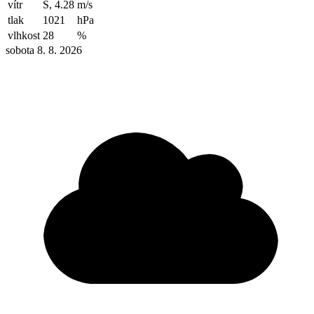
vítr
S, 4.28
m/s
tlak
1021
hPa
vlhkost
28
%
sobota 8. 8. 2026