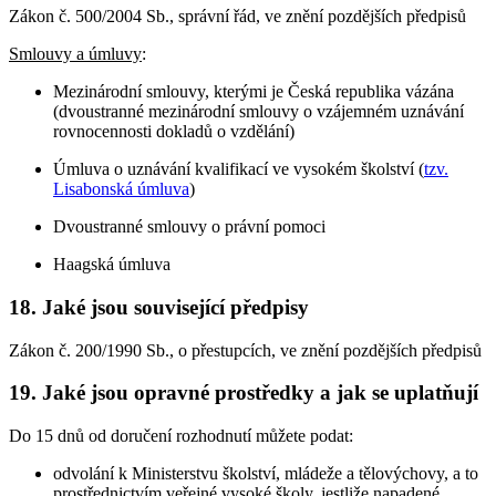
Zákon č. 500/2004 Sb., správní řád, ve znění pozdějších předpisů
Smlouvy a úmluvy
:
Mezinárodní smlouvy, kterými je Česká republika vázána
(dvoustranné mezinárodní smlouvy o vzájemném uznávání
rovnocennosti dokladů o vzdělání)
Úmluva o uznávání kvalifikací ve vysokém školství (
tzv.
Lisabonská úmluva
)
Dvoustranné smlouvy o právní pomoci
Haagská úmluva
18. Jaké jsou související předpisy
Zákon č. 200/1990 Sb., o přestupcích, ve znění pozdějších předpisů
19. Jaké jsou opravné prostředky a jak se uplatňují
Do 15 dnů od doručení rozhodnutí můžete podat:
odvolání k Ministerstvu školství, mládeže a tělovýchovy, a to
prostřednictvím veřejné vysoké školy, jestliže napadené