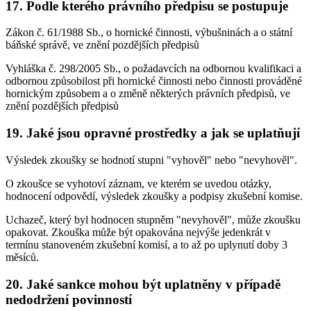
17. Podle kterého právního předpisu se postupuje
Zákon č. 61/1988 Sb., o hornické činnosti, výbušninách a o státní
báňské správě, ve znění pozdějších předpisů
Vyhláška č. 298/2005 Sb., o požadavcích na odbornou kvalifikaci a
odbornou způsobilost při hornické činnosti nebo činnosti prováděné
hornickým způsobem a o změně některých právních předpisů, ve
znění pozdějších předpisů
19. Jaké jsou opravné prostředky a jak se uplatňují
Výsledek zkoušky se hodnotí stupni "vyhověl" nebo "nevyhověl".
O zkoušce se vyhotoví záznam, ve kterém se uvedou otázky,
hodnocení odpovědí, výsledek zkoušky a podpisy zkušební komise.
Uchazeč, který byl hodnocen stupněm "nevyhověl", může zkoušku
opakovat. Zkouška může být opakována nejvýše jedenkrát v
termínu stanoveném zkušební komisí, a to až po uplynutí doby 3
měsíců.
20. Jaké sankce mohou být uplatněny v případě
nedodržení povinností