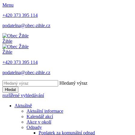
Menu
+420 373 395 114
podatelna@obec-zihle.cz
Žihle
Žihle
+420 373 395 114
podatelna@obec-zihle.cz
Hledaný výraz
Hledat
rozšířené vyhledávání
Aktuálně
Aktuální informace
Kalendář akcí
Akce v okolí
Odpady
Poplatek za komunální odpad