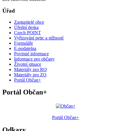
Úřad
Zastupitelé obce
Úřední deska
Czech POINT
Vyřizování petic a stížností
Formuláře
E-podatelna
Povinné informace
Informace pro občany
Životní situace
Materiály pro RO
Materiály pro ZO
Portál Občan+
Portál Občan+
Portál Občan+
Odkazy