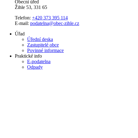
Obecní úřed
Žihle 53, 331 65
Telefon:
+420 373 395 114
E-mail:
podatelna@obec-zihle.cz
Úřad
Úřední deska
Zastupitelé obce
Povinné informace
Praktické info
E-podatelna
Odpady