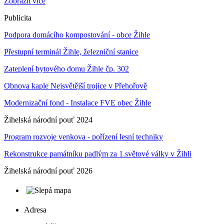
Zobrazit více
Publicita
Podpora domácího kompostování - obce Žihle
Přestupní terminál Žihle, železniční stanice
Zateplení bytového domu Žihle čp. 302
Obnova kaple Nejsvětější trojice v Přehořově
Modernizační fond - Instalace FVE obec Žihle
Žihelská národní pouť 2024
Program rozvoje venkova - pořízení lesní techniky
Rekonstrukce památníku padlým za 1.světové války v Žihli
Žihelská národní pouť 2026
Adresa