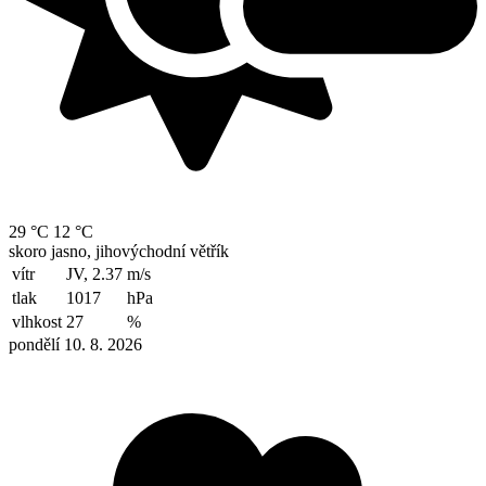
29 °C
12 °C
skoro jasno, jihovýchodní větřík
vítr
JV, 2.37
m/s
tlak
1017
hPa
vlhkost
27
%
pondělí 10. 8. 2026