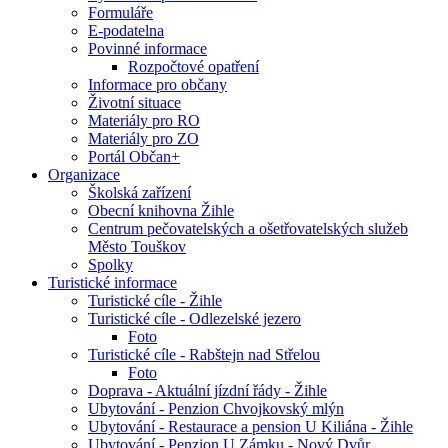
Formuláře
E-podatelna
Povinné informace
Rozpočtové opatření
Informace pro občany
Životní situace
Materiály pro RO
Materiály pro ZO
Portál Občan+
Organizace
Školská zařízení
Obecní knihovna Žihle
Centrum pečovatelských a ošetřovatelských služeb
Město Touškov
Spolky
Turistické informace
Turistické cíle - Žihle
Turistické cíle - Odlezelské jezero
Foto
Turistické cíle - Rabštejn nad Střelou
Foto
Doprava - Aktuální jízdní řády - Žihle
Ubytování - Penzion Chvojkovský mlýn
Ubytování - Restaurace a pension U Kiliána - Žihle
Ubytování - Penzion U Zámku - Nový Dvůr