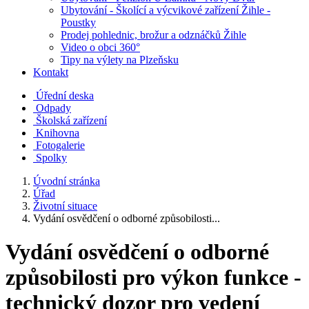
Ubytování - Školící a výcvikové zařízení Žihle -
Poustky
Prodej pohlednic, brožur a odznáčků Žihle
Video o obci 360°
Tipy na výlety na Plzeňsku
Kontakt
Úřední deska
Odpady
Školská zařízení
Knihovna
Fotogalerie
Spolky
Úvodní stránka
Úřad
Životní situace
Vydání osvědčení o odborné způsobilosti...
Vydání osvědčení o odborné
způsobilosti pro výkon funkce -
technický dozor pro vedení