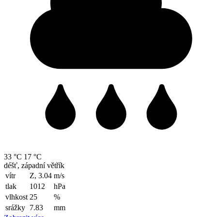
33 °C
17 °C
déšť, západní větřík
vítr
Z, 3.04
m/s
tlak
1012
hPa
vlhkost
25
%
srážky
7.83
mm