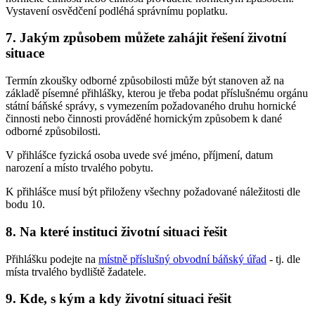
Vystavení osvědčení podléhá správnímu poplatku.
7. Jakým způsobem můžete zahájit řešení životní
situace
Termín zkoušky odborné způsobilosti může být stanoven až na
základě písemné přihlášky, kterou je třeba podat příslušnému orgánu
státní báňské správy, s vymezením požadovaného druhu hornické
činnosti nebo činnosti prováděné hornickým způsobem k dané
odborné způsobilosti.
V přihlášce fyzická osoba uvede své jméno, příjmení, datum
narození a místo trvalého pobytu.
K přihlášce musí být přiloženy všechny požadované náležitosti dle
bodu 10.
8. Na které instituci životní situaci řešit
Přihlášku podejte na
místně příslušný obvodní báňský úřad
- tj. dle
místa trvalého bydliště žadatele.
9. Kde, s kým a kdy životní situaci řešit