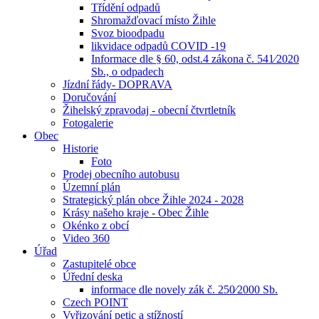
Třídění odpadů
Shromažďovací místo Žihle
Svoz bioodpadu
likvidace odpadů COVID -19
Informace dle § 60, odst.4 zákona č. 541⁄2020
Sb., o odpadech
Jízdní řády- DOPRAVA
Doručování
Žihelský zpravodaj - obecní čtvrtletník
Fotogalerie
Obec
Historie
Foto
Prodej obecního autobusu
Územní plán
Strategický plán obce Žihle 2024 - 2028
Krásy našeho kraje - Obec Žihle
Okénko z obcí
Video 360
Úřad
Zastupitelé obce
Úřední deska
informace dle novely zák č. 250⁄2000 Sb.
Czech POINT
Vyřizování petic a stížností