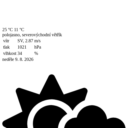
25 °C
11 °C
polojasno, severovýchodní větřík
vítr
SV, 2.87
m/s
tlak
1021
hPa
vlhkost
34
%
neděle 9. 8. 2026