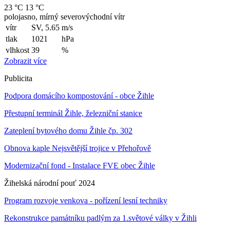
23 °C
13 °C
polojasno, mírný severovýchodní vítr
vítr
SV, 5.65
m/s
tlak
1021
hPa
vlhkost
39
%
Zobrazit více
Publicita
Podpora domácího kompostování - obce Žihle
Přestupní terminál Žihle, železniční stanice
Zateplení bytového domu Žihle čp. 302
Obnova kaple Nejsvětější trojice v Přehořově
Modernizační fond - Instalace FVE obec Žihle
Žihelská národní pouť 2024
Program rozvoje venkova - pořízení lesní techniky
Rekonstrukce památníku padlým za 1.světové války v Žihli