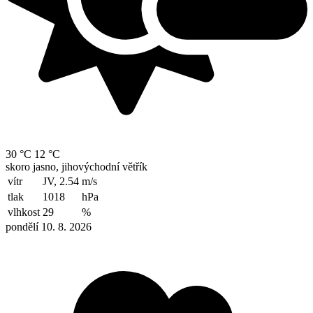
30 °C
12 °C
skoro jasno, jihovýchodní větřík
vítr
JV, 2.54
m/s
tlak
1018
hPa
vlhkost
29
%
pondělí 10. 8. 2026