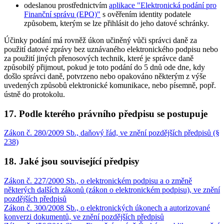
odeslanou prostřednictvím
aplikace "Elektronická podání pro
Finanční správu (EPO)"
s ověřením identity podatele
způsobem, kterým se lze přihlásit do jeho datové schránky.
Účinky podání má rovněž úkon učiněný vůči správci daně za
použití datové zprávy bez uznávaného elektronického podpisu nebo
za použití jiných přenosových technik, které je správce daně
způsobilý přijmout, pokud je toto podání do 5 dnů ode dne, kdy
došlo správci daně, potvrzeno nebo opakováno některým z výše
uvedených způsobů elektronické komunikace, nebo písemně, popř.
ústně do protokolu.
17. Podle kterého právního předpisu se postupuje
Zákon č. 280/2009 Sb., daňový řád, ve znění pozdějších předpisů (§
238)
18. Jaké jsou související předpisy
Zákon č. 227/2000 Sb., o elektronickém podpisu a o změně
některých dalších zákonů (zákon o elektronickém podpisu), ve znění
pozdějších předpisů
Zákon č. 300/2008 Sb., o elektronických úkonech a autorizované
konverzi dokumentů, ve znění pozdějších předpisů