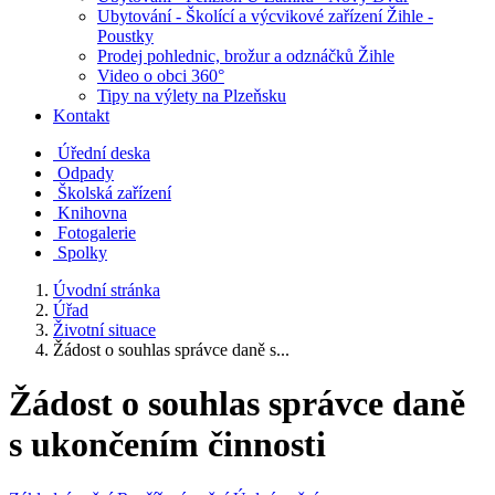
Ubytování - Školící a výcvikové zařízení Žihle -
Poustky
Prodej pohlednic, brožur a odznáčků Žihle
Video o obci 360°
Tipy na výlety na Plzeňsku
Kontakt
Úřední deska
Odpady
Školská zařízení
Knihovna
Fotogalerie
Spolky
Úvodní stránka
Úřad
Životní situace
Žádost o souhlas správce daně s...
Žádost o souhlas správce daně
s ukončením činnosti