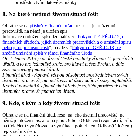
prostřednictvím datové schránky.
8. Na které instituci životní situaci řešit
Obraťte se na
příslušný finanční úřad
, resp. na jeho územní
pracoviště, na němž je uložen spis.
Informace o uložení spisu lze nalézt v "
Pokynu č. GFŘ-D-12, o
finančních úřadech, jejich územních pracovištích a o umístění spisu
nebo jeho příslušné části
", a dále v "
Pokynu č. GFŘ-D-13, ke
změně umístění spisů v rámci finančního úřadu
".
Od 1. ledna 2013 je na území České republiky zřízeno 14 finančních
úřadů, a to pro jednotlivé kraje, pro hlavní město Prahu, a dále
Specializovaný finanční úřad.
Finanční úřad vykonává věcnou působnost prostřednictvím svých
územních pracovišť, na nichž jsou uloženy daňové spisy poplatníků.
Kontakt poplatníků s finančními úřady je zajištěn prostřednictvím
územních pracovišť finančních úřadů.
9. Kde, s kým a kdy životní situaci řešit
Obraťte se na finanční úřad, resp. na jeho územní pracoviště, na
němž je uložen spis, a to na jeho Odbor (Oddělení) registrační, příp.
na Oddělení vyměřovací a vymáhací, pokud není Odbor (Oddělení)
registrační zřízen.