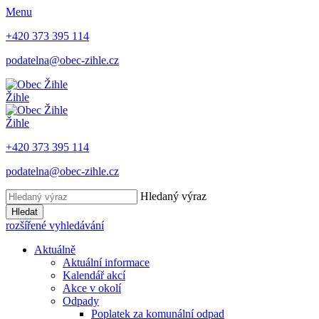
Menu
+420 373 395 114
podatelna@obec-zihle.cz
Žihle
Žihle
+420 373 395 114
podatelna@obec-zihle.cz
Hledaný výraz
Hledat
rozšířené vyhledávání
Aktuálně
Aktuální informace
Kalendář akcí
Akce v okolí
Odpady
Poplatek za komunální odpad