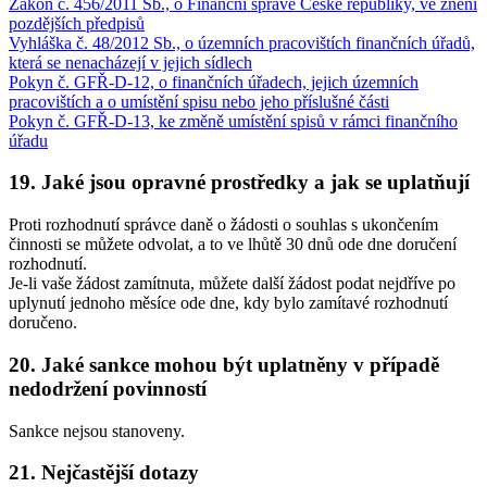
Zákon č. 456/2011 Sb., o Finanční správě České republiky, ve znění
pozdějších předpisů
Vyhláška č. 48/2012 Sb., o územních pracovištích finančních úřadů,
která se nenacházejí v jejich sídlech
Pokyn č. GFŘ-D-12, o finančních úřadech, jejich územních
pracovištích a o umístění spisu nebo jeho příslušné části
Pokyn č. GFŘ-D-13, ke změně umístění spisů v rámci finančního
úřadu
19. Jaké jsou opravné prostředky a jak se uplatňují
Proti rozhodnutí správce daně o žádosti o souhlas s ukončením
činnosti se můžete odvolat, a to ve lhůtě 30 dnů ode dne doručení
rozhodnutí.
Je-li vaše žádost zamítnuta, můžete další žádost podat nejdříve po
uplynutí jednoho měsíce ode dne, kdy bylo zamítavé rozhodnutí
doručeno.
20. Jaké sankce mohou být uplatněny v případě
nedodržení povinností
Sankce nejsou stanoveny.
21. Nejčastější dotazy