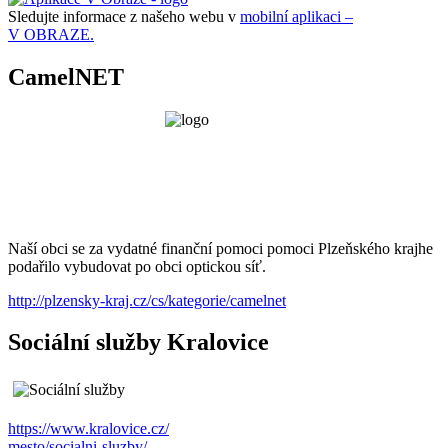
Sledujte informace z našeho webu v
mobilní aplikaci –
V OBRAZE.
CamelNET
Naší obci se za vydatné finanční pomoci pomoci Plzeňského krajhe
podařilo vybudovat po obci optickou síť.
http://plzensky-kraj.cz/cs/kategorie/camelnet
Sociální služby Kralovice
https://www.kralovice.cz/
mesto/socialni-sluzby/