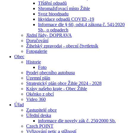
Třídění odpadů
Shromažďovací místo Žihle
Svoz bioodpadu
likvidace odpadů COVID -19
Informace dle § 60, odst.4 zákona č. 541⁄2020
Sb., o odpadech
Jízdní řády- DOPRAVA
Doručování
Žihelský zpravodaj - obecní čtvrtletník
Fotogalerie
Obec
Historie
Foto
Prodej obecního autobusu
Územní plán
Strategický plán obce Žihle 2024 - 2028
Krásy našeho kraje - Obec Žihle
Okénko z obcí
Video 360
Úřad
Zastupitelé obce
Úřední deska
informace dle novely zák č. 250⁄2000 Sb.
Czech POINT
Vyřizování petic a stížností