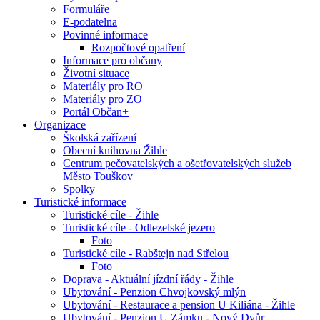
Formuláře
E-podatelna
Povinné informace
Rozpočtové opatření
Informace pro občany
Životní situace
Materiály pro RO
Materiály pro ZO
Portál Občan+
Organizace
Školská zařízení
Obecní knihovna Žihle
Centrum pečovatelských a ošetřovatelských služeb
Město Touškov
Spolky
Turistické informace
Turistické cíle - Žihle
Turistické cíle - Odlezelské jezero
Foto
Turistické cíle - Rabštejn nad Střelou
Foto
Doprava - Aktuální jízdní řády - Žihle
Ubytování - Penzion Chvojkovský mlýn
Ubytování - Restaurace a pension U Kiliána - Žihle
Ubytování - Penzion U Zámku - Nový Dvůr