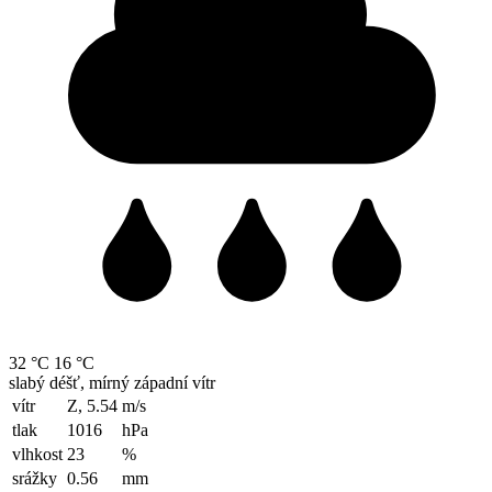
32 °C
16 °C
slabý déšť, mírný západní vítr
vítr
Z, 5.54
m/s
tlak
1016
hPa
vlhkost
23
%
srážky
0.56
mm