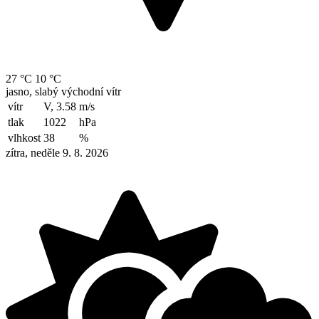
27 °C
10 °C
jasno, slabý východní vítr
vítr
V, 3.58
m/s
tlak
1022
hPa
vlhkost
38
%
zítra, neděle 9. 8. 2026