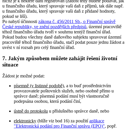
nichž je k některé dani registrován (žádost tedy budete podávat, jak
u finančního úřadu, který spravuje vaši daň z příjmů, tak dále např.
u finančního úřadu, který spravuje vaši daň z přidané hodnoty,
pokud se liší).
Po nabytí účinnosti
zákona č. 456/2011 Sb., o Finanční správě
České republiky, ve znění pozdějších předpisů
, územní pracoviště
téhož finančního úřadu tvoří v souhrnu tentýž finanční úřad.
Pokud budou všechny daně daňového subjektu spravovat územní
pracoviště téhož finančního úřadu, stačí podat pouze jednu žádost a
uvést v ní rozsah pro celý finanční úřad.
7. Jakým způsobem můžete zahájit řešení životní
situace
Žádost je možné podat:
písemně (v listinné podobě)
, a to buď prostřednictvím
provozovatele poštovních služeb, nebo osobně přímo u
správce daně; písemná podání musí být vlastnoručně
podepsána osobou, která podání činí,
ústně do protokolu
u příslušného správce daně, nebo
elektronicky
(blíže viz bod 16) za použití
aplikace
"Elektronická podání pro Finanční správu (EPO)"
, popř.