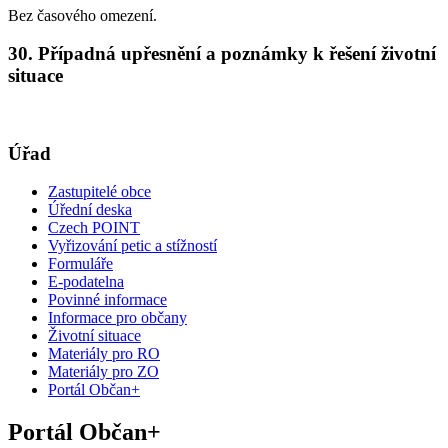
Bez časového omezení.
30. Případná upřesnění a poznámky k řešení životní
situace
Úřad
Zastupitelé obce
Úřední deska
Czech POINT
Vyřizování petic a stížností
Formuláře
E-podatelna
Povinné informace
Informace pro občany
Životní situace
Materiály pro RO
Materiály pro ZO
Portál Občan+
Portál Občan+